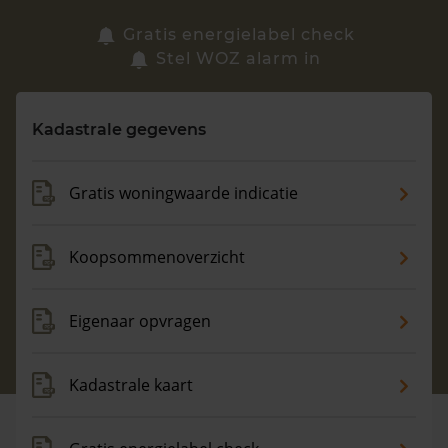
Zoek een woning
Gratis energielabel check
Stel WOZ alarm in
Vragen? Neem contact met ons op
Kadastrale gegevens
088 220 4200
Maandag t/m vrijdag - 08:00 -18:00
Gratis woningwaarde indicatie
Koopsommenoverzicht
Eigenaar opvragen
Kadastrale kaart