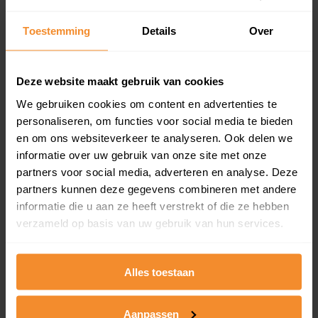
Inclusief 1 jaar gratis updates
Toestemming
Details
Over
Een overzicht van alle verkochte woningen (koopsom
en koopdatum) binnen een postcodegebied. Dit
inclusief een jaar lang gratis updates van nieuwe
koopsommen.
Deze website maakt gebruik van cookies
We gebruiken cookies om content en advertenties te
personaliseren, om functies voor social media te bieden
en om ons websiteverkeer te analyseren. Ook delen we
Bekijk product
informatie over uw gebruik van onze site met onze
partners voor social media, adverteren en analyse. Deze
Direct leverbaar
partners kunnen deze gegevens combineren met andere
informatie die u aan ze heeft verstrekt of die ze hebben
verzameld op basis van uw gebruik van hun services.
Kadastrale kaart pakket
Alleen globale ligging perceel
Alles toestaan
Een uitgebreid overzicht van het perceel en
omliggende percelen met de kadastrale erfgrenzen,
Aanpassen
dit inclusief de luchtfoto!