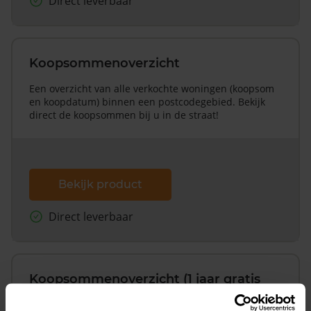
Direct leverbaar
Koopsommenoverzicht
Een overzicht van alle verkochte woningen (koopsom
en koopdatum) binnen een postcodegebied. Bekijk
direct de koopsommen bij u in de straat!
Bekijk product
Direct leverbaar
Koopsommenoverzicht (1 jaar gratis
updates)