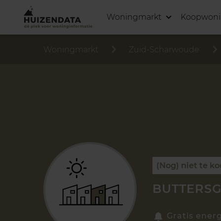
Woningmarkt
Koopwon
Woningmarkt
Zuid-Scharwoude
(Nog) niet te k
BUTTERSG
Gratis energ