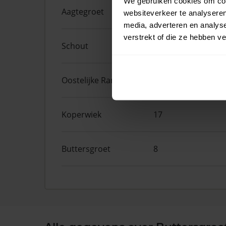
We gebruiken cookies om cont
Aagtegroet
6
websiteverkeer te analyseren
media, adverteren en analys
verstrekt of die ze hebben v
Schout
61
Oostelijke Randweg
29
Koperwiek
17
Buttersgroet
8