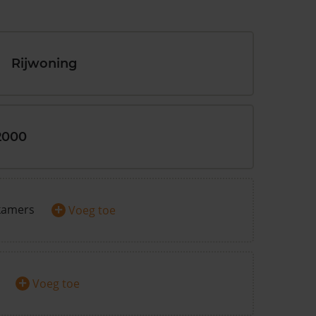
Rijwoning
2000
+
kamers
Voeg toe
+
Voeg toe