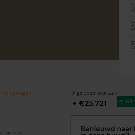
arde opvragen
Afgelopen kwartaal:
6,1
+ €25.721
Benieuwd naar 
oet
in
Zuid-