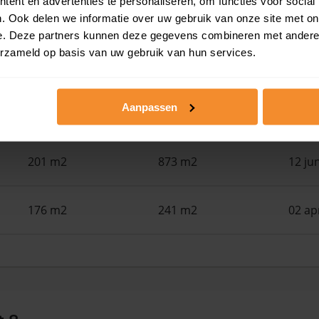
ent en advertenties te personaliseren, om functies voor social
188 m2
410 m2
25 ju
. Ook delen we informatie over uw gebruik van onze site met on
e. Deze partners kunnen deze gegevens combineren met andere i
erzameld op basis van uw gebruik van hun services.
117 m2
3.180 m2
17 ju
Aanpassen
107 m2
2.680 m2
16 ju
201 m2
873 m2
12 ju
176 m2
241 m2
02 ap