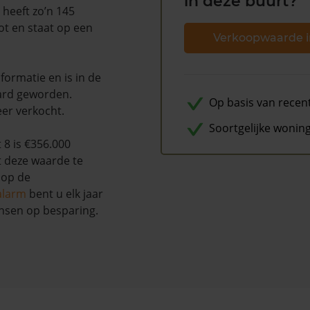
in deze buurt?
 heeft zo’n 145
ot en staat op een
Verkoopwaarde i
ormatie en is in de
ard geworden.
Op basis van recen
eer verkocht.
Soortgelijke wonin
8 is €356.000
t deze waarde te
 op de
alarm
bent u elk jaar
nsen op besparing.