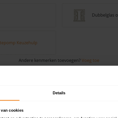
Dubbelglas o
tepomp Keuzehulp
Andere kenmerken toevoegen?
Voeg toe
in de buurt
Details
Woonoppervlak
Perceel
Ver
 van cookies