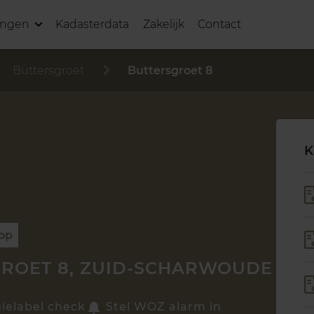
ingen
Kadasterdata
Zakelijk
Contact
Buttersgroet
Buttersgroet 8
K
oop
ROET 8, ZUID-SCHARWOUDE
ielabel check
Stel WOZ alarm in