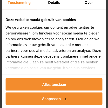
Toestemming
Details
Over
en koopdatum) binnen een postcodegebied. Dit
inclusief een jaar lang gratis updates van nieuwe
koopsommen.
Deze website maakt gebruik van cookies
We gebruiken cookies om content en advertenties te
personaliseren, om functies voor social media te bieden
Bekijk product
en om ons websiteverkeer te analyseren. Ook delen we
informatie over uw gebruik van onze site met onze
Direct leverbaar
partners voor social media, adverteren en analyse. Deze
partners kunnen deze gegevens combineren met andere
informatie die u aan ze heeft verstrekt of die ze hebben
verzameld op basis van uw gebruik van hun services.
Kadastrale kaart pakket
Alleen globale ligging perceel
Alles toestaan
Een uitgebreid overzicht van het perceel en
omliggende percelen met de kadastrale erfgrenzen,
dit inclusief de luchtfoto!
Aanpassen