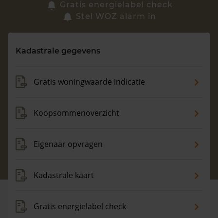
Zoek een woning
Gratis energielabel check
Stel WOZ alarm in
Vragen? Neem contact met ons op
Kadastrale gegevens
088 220 4200
Maandag t/m vrijdag - 08:00 -18:00
Gratis woningwaarde indicatie
Koopsommenoverzicht
Eigenaar opvragen
Kadastrale kaart
Gratis energielabel check