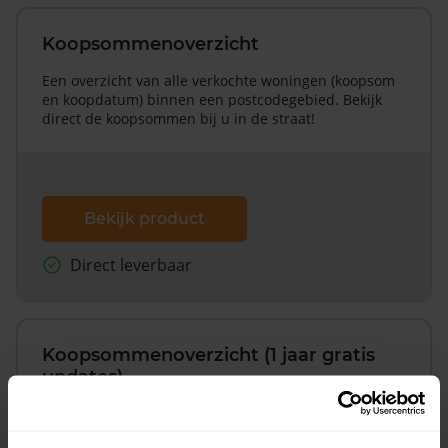
Koopsommenoverzicht
Een overzicht van alle verkochte woningen (koopsom
en koopdatum) binnen een postcodegebied. Bekijk
direct de koopsommen bij u in de straat!
Bekijk product
Direct leverbaar
Koopsommenoverzicht (1 jaar gratis
updates)
Inclusief 1 jaar gratis updates
Een overzicht van alle verkochte woningen (koopsom