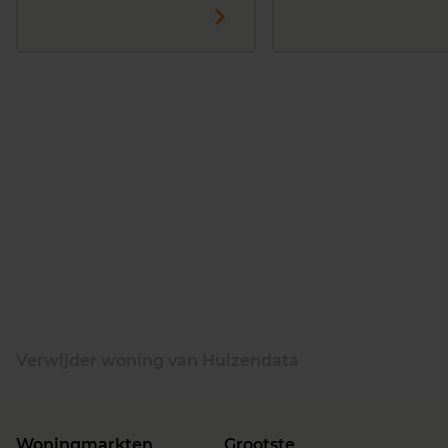
Verwijder woning van Huizendata
Woningmarkten
Grootste