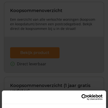
Koopsommenoverzicht
Een overzicht van alle verkochte woningen (koopsom
en koopdatum) binnen een postcodegebied. Bekijk
direct de koopsommen bij u in de straat!
Bekijk product
Direct leverbaar
Koopsommenoverzicht (1 jaar gratis
updates)
Inclusief 1 jaar gratis updates
Een overzicht van alle verkochte woningen (koopsom