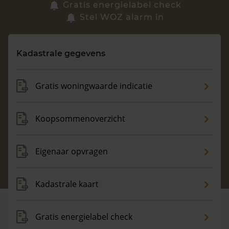
Zoek een woning
Gratis energielabel check
Stel WOZ alarm in
Vragen? Neem contact met ons op
Kadastrale gegevens
088 220 4200
Maandag t/m vrijdag - 08:00 -18:00
Gratis woningwaarde indicatie
Koopsommenoverzicht
Eigenaar opvragen
Kadastrale kaart
Gratis energielabel check