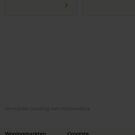
Verwijder woning van Huizendata
Woningmarkten
Grootste