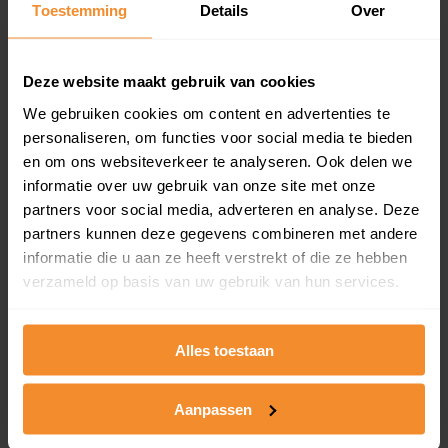
Toestemming
Details
Over
en koopdatum) binnen een postcodegebied. Dit
inclusief een jaar lang gratis updates van nieuwe
koopsommen.
Deze website maakt gebruik van cookies
We gebruiken cookies om content en advertenties te
personaliseren, om functies voor social media te bieden
Bekijk product
en om ons websiteverkeer te analyseren. Ook delen we
informatie over uw gebruik van onze site met onze
Direct leverbaar
partners voor social media, adverteren en analyse. Deze
partners kunnen deze gegevens combineren met andere
informatie die u aan ze heeft verstrekt of die ze hebben
verzameld op basis van uw gebruik van hun services.
Kadastrale kaart pakket
Alleen globale ligging perceel
Alles toestaan
Een uitgebreid overzicht van het perceel en
omliggende percelen met de kadastrale erfgrenzen,
dit inclusief de luchtfoto!
Aanpassen