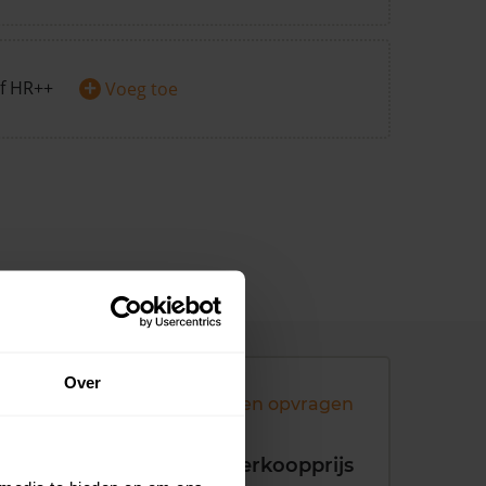
+
f HR++
Voeg toe
Over
Andere koopsommen opvragen
koopdatum
Verkoopprijs