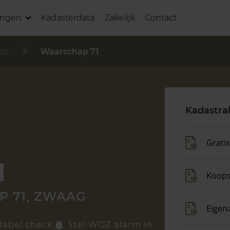
ingen
Kadasterdata
Zakelijk
Contact
ap
Waarschap 71
Kadastra
Grati
Koop
 71, ZWAAG
Eigen
label check
Stel WOZ alarm in