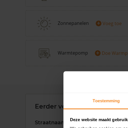
+
Zonnepanelen
Voeg toe
+
Warmtepomp
Doe Warmp
Toestemming
Eerder verkochte woningen 
Deze website maakt gebruik
Straatnaam
Huisnr.