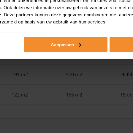
ent en advertenties te personaliseren, om functies voor social
. Ook delen we informatie over uw gebruik van onze site met on
369 m2
1.295 m2
30 ju
e. Deze partners kunnen deze gegevens combineren met andere i
erzameld op basis van uw gebruik van hun services.
82 m2
0 m2
30 ju
Aanpassen
91 m2
155 m2
29 ju
191 m2
500 m2
26 fe
122 m2
155 m2
15 d