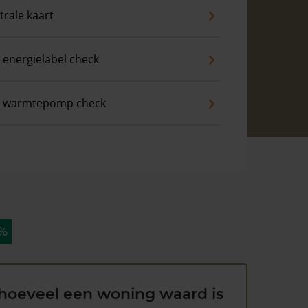
trale kaart
 energielabel check
s warmtepomp check
 %
hoeveel een woning waard is