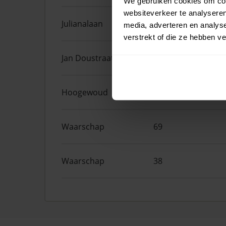
We gebruiken cookies om cont
websiteverkeer te analyseren
Julianalaan
9
media, adverteren en analys
verstrekt of die ze hebben v
Jan Doustraat
80
Hoogewoud
21
Waarschap
69
Waarschap
38