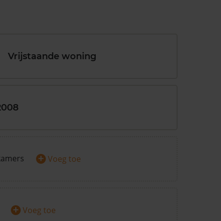
Vrijstaande woning
2008
+
kamers
Voeg toe
+
Voeg toe