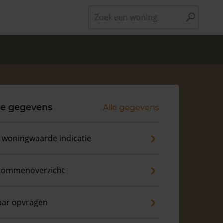
Zoek een woning
le gegevens
Alle gegevens
s woningwaarde indicatie
sommenoverzicht
aar opvragen