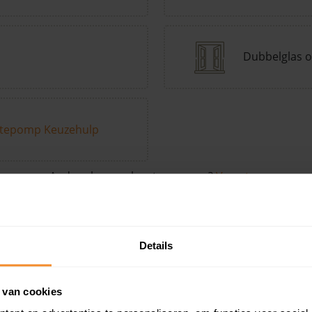
Dubbelglas o
tepomp Keuzehulp
Andere kenmerken toevoegen?
Voeg toe
Details
in de buurt
 van cookies
Woonoppervlak
Perceel
Ver