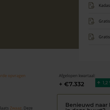
Kadas
Gratis
Grati
arde opvragen
Afgelopen kwartaal:
1,2
+ €7.332
Benieuwd naar 
plaats
Zwaag
. Deze