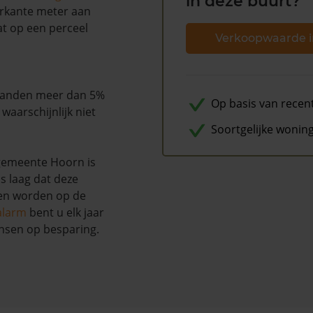
in deze buurt?
erkante meter aan
aat op een perceel
Verkoopwaarde i
maanden meer dan 5%
Op basis van recen
aarschijnlijk niet
Soortgelijke wonin
gemeente Hoorn is
s laag dat deze
nen worden op de
alarm
bent u elk jaar
nsen op besparing.