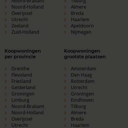
Noord-Brabant
Tilburg
Noord-Holland
Almere
Overijssel
Breda
Utrecht
Haarlem
Zeeland
Apeldoorn
Zuid-Holland
Nijmegen
Koopwoningen
Koopwoningen
per provincie
grootste plaatsen
Drenthe
Amsterdam
Flevoland
Den Haag
Friesland
Rotterdam
Gelderland
Utrecht
Groningen
Groningen
Limburg
Eindhoven
Noord-Brabant
Tilburg
Noord-Holland
Almere
Overijssel
Breda
Utrecht
Haarlem