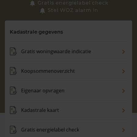
Zoek een woning
Gratis energielabel check
Stel WOZ alarm in
Vragen? Neem contact met ons op
Kadastrale gegevens
088 220 4200
Maandag t/m vrijdag - 08:00 -18:00
Gratis woningwaarde indicatie
Koopsommenoverzicht
Eigenaar opvragen
Kadastrale kaart
Gratis energielabel check