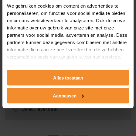
Direct leverbaar
We gebruiken cookies om content en advertenties te
personaliseren, om functies voor social media te bieden
en om ons websiteverkeer te analyseren. Ook delen we
informatie over uw gebruik van onze site met onze
Kadastrale kaart pakket
partners voor social media, adverteren en analyse. Deze
Alleen globale ligging perceel
partners kunnen deze gegevens combineren met andere
informatie die u aan ze heeft verstrekt of die ze hebben
Een uitgebreid overzicht van het perceel en
verzameld op basis van uw gebruik van hun services.
omliggende percelen met de kadastrale erfgrenzen,
dit inclusief de luchtfoto!
Alles toestaan
Bekijk product
Aanpassen
Direct leverbaar