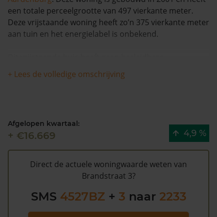
een totale perceelgrootte van 497 vierkante meter.
Deze vrijstaande woning heeft zo’n 375 vierkante meter
aan tuin en het energielabel is onbekend.
Dit vrijstaande huis heeft geen herleidbare
koopsominformatie en is in de afgelopen 12 maanden
+ Lees de volledige omschrijving
meer dan 7% meer waard geworden. De woning is
sinds 1993 waarschijnlijk niet meer verkocht.
De WOZ waarde van Brandstraat 3 volgens de
Afgelopen kwartaal:
gemeente Sluis is €273.000 (2020). Volgens
4,9 %
+ €16.669
Kadasterdata is de kans laag dat deze waarde te hoog
is en dat er bespaard zou kunnen worden op de
gemeentelijke belastingen. Met het
gratis WOZ alarm
Direct de actuele woningwaarde weten van
bent u elk jaar op de hoogte van uw laatste WOZ
Brandstraat 3?
waarde en kansen op besparing. Schrijf u
hier
gratis in.
SMS
4527BZ
+
3
naar
2233