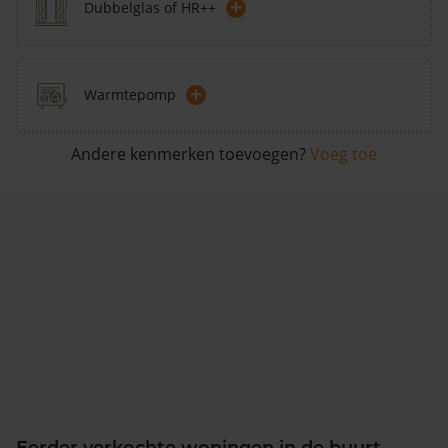
+
Dubbelglas of HR++
+
Warmtepomp
Andere kenmerken toevoegen?
Voeg toe
Eerder verkochte woningen in de buurt