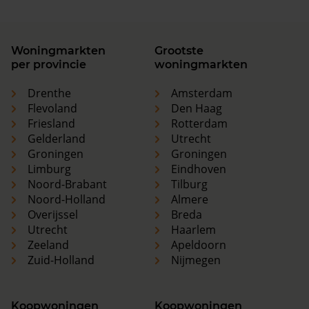
Woningmarkten
Grootste
per provincie
woningmarkten
Drenthe
Amsterdam
Flevoland
Den Haag
Friesland
Rotterdam
Gelderland
Utrecht
Groningen
Groningen
Limburg
Eindhoven
Noord-Brabant
Tilburg
Noord-Holland
Almere
Overijssel
Breda
Utrecht
Haarlem
Zeeland
Apeldoorn
Zuid-Holland
Nijmegen
Koopwoningen
Koopwoningen