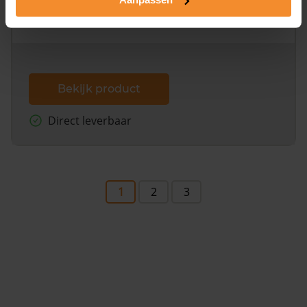
omliggende percelen met de kadastrale erfgrenzen,
dit inclusief de luchtfoto!
Bekijk product
Direct leverbaar
1
2
3