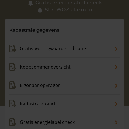
Zoek een woning
Gratis energielabel check
Stel WOZ alarm in
Vragen? Neem contact met ons op
Kadastrale gegevens
088 220 4200
Maandag t/m vrijdag - 08:00 -18:00
Gratis woningwaarde indicatie
Koopsommenoverzicht
Eigenaar opvragen
Kadastrale kaart
Gratis energielabel check