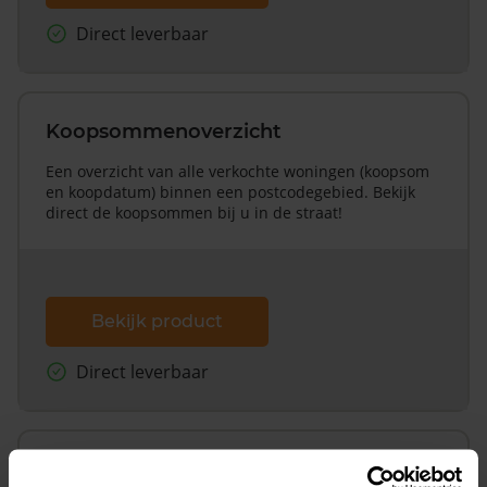
Direct leverbaar
Koopsommenoverzicht
Een overzicht van alle verkochte woningen (koopsom
en koopdatum) binnen een postcodegebied. Bekijk
direct de koopsommen bij u in de straat!
Bekijk product
Direct leverbaar
Koopsommenoverzicht (1 jaar gratis