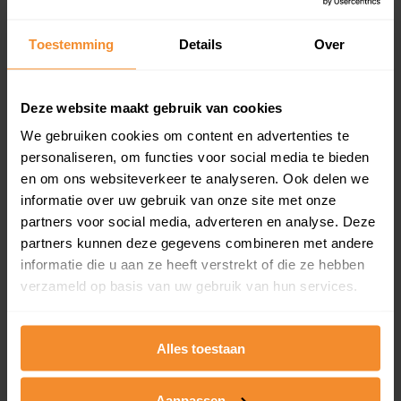
updates)
Inclusief 1 jaar gratis updates
Toestemming
Details
Over
Een overzicht van alle verkochte woningen (koopsom
en koopdatum) binnen een postcodegebied. Dit
inclusief een jaar lang gratis updates van nieuwe
Deze website maakt gebruik van cookies
koopsommen.
We gebruiken cookies om content en advertenties te
personaliseren, om functies voor social media te bieden
en om ons websiteverkeer te analyseren. Ook delen we
informatie over uw gebruik van onze site met onze
Bekijk product
partners voor social media, adverteren en analyse. Deze
partners kunnen deze gegevens combineren met andere
Direct leverbaar
informatie die u aan ze heeft verstrekt of die ze hebben
verzameld op basis van uw gebruik van hun services.
Kadastrale kaart pakket
Alles toestaan
Alleen globale ligging perceel
Een uitgebreid overzicht van het perceel en
Aanpassen