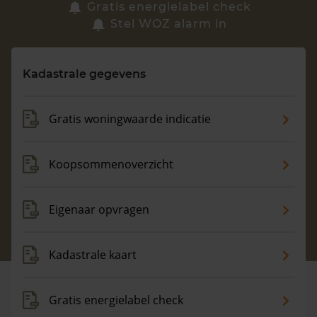
Zoek een woning
Gratis energielabel check
Stel WOZ alarm in
Vragen? Neem contact met ons op
Kadastrale gegevens
088 220 4200
Maandag t/m vrijdag - 08:00 -18:00
Gratis woningwaarde indicatie
Koopsommenoverzicht
Eigenaar opvragen
Kadastrale kaart
Gratis energielabel check