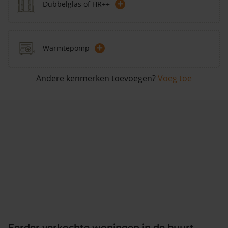
+
Dubbelglas of HR++
+
Warmtepomp
Andere kenmerken toevoegen?
Voeg toe
Eerder verkochte woningen in de buurt