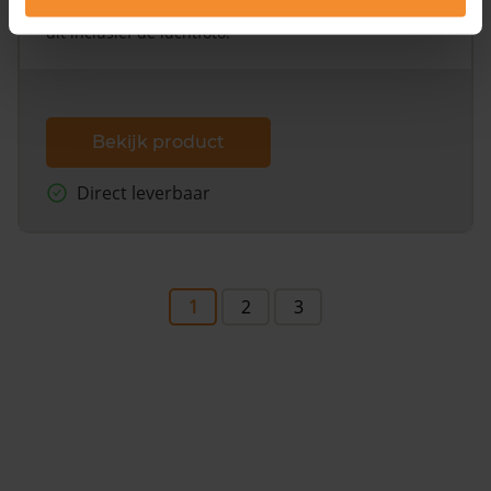
omliggende percelen met de kadastrale erfgrenzen,
dit inclusief de luchtfoto!
Bekijk product
Direct leverbaar
1
2
3