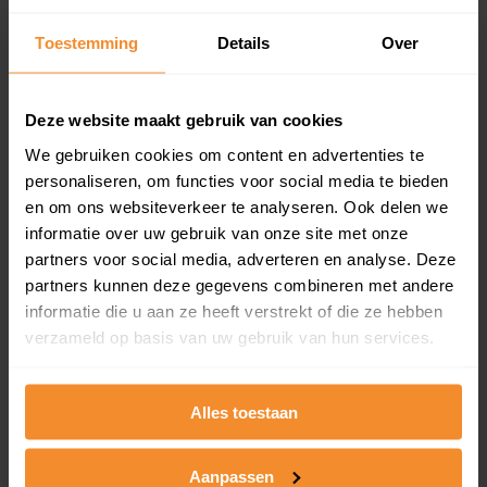
updates)
Inclusief 1 jaar gratis updates
Toestemming
Details
Over
Een overzicht van alle verkochte woningen (koopsom
en koopdatum) binnen een postcodegebied. Dit
Deze website maakt gebruik van cookies
inclusief een jaar lang gratis updates van nieuwe
koopsommen.
We gebruiken cookies om content en advertenties te
personaliseren, om functies voor social media te bieden
en om ons websiteverkeer te analyseren. Ook delen we
informatie over uw gebruik van onze site met onze
Bekijk product
partners voor social media, adverteren en analyse. Deze
partners kunnen deze gegevens combineren met andere
Direct leverbaar
informatie die u aan ze heeft verstrekt of die ze hebben
verzameld op basis van uw gebruik van hun services.
Kadastrale kaart pakket
Alles toestaan
Alleen globale ligging perceel
Aanpassen
Een uitgebreid overzicht van het perceel en