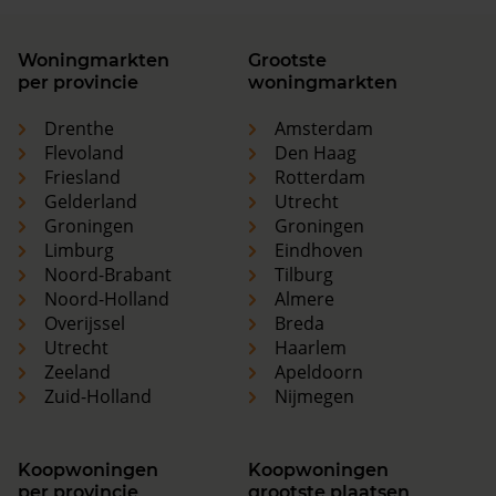
Woningmarkten
Grootste
per provincie
woningmarkten
Drenthe
Amsterdam
Flevoland
Den Haag
Friesland
Rotterdam
Gelderland
Utrecht
Groningen
Groningen
Limburg
Eindhoven
Noord-Brabant
Tilburg
Noord-Holland
Almere
Overijssel
Breda
Utrecht
Haarlem
Zeeland
Apeldoorn
Zuid-Holland
Nijmegen
Koopwoningen
Koopwoningen
per provincie
grootste plaatsen