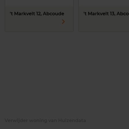
't Markvelt 12, Abcoude
't Markvelt 13, Abc
Verwijder woning van Huizendata