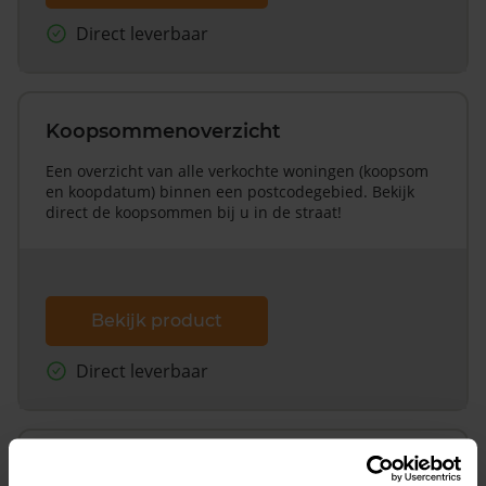
Direct leverbaar
Koopsommenoverzicht
Een overzicht van alle verkochte woningen (koopsom
en koopdatum) binnen een postcodegebied. Bekijk
direct de koopsommen bij u in de straat!
Bekijk product
Direct leverbaar
Koopsommenoverzicht (1 jaar gratis