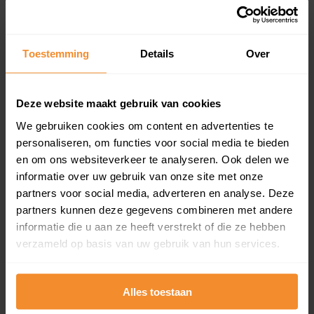
Koopsommenoverzicht (1 jaar gratis
updates)
Toestemming
Details
Over
Inclusief 1 jaar gratis updates
Een overzicht van alle verkochte woningen (koopsom
Deze website maakt gebruik van cookies
en koopdatum) binnen een postcodegebied. Dit
inclusief een jaar lang gratis updates van nieuwe
We gebruiken cookies om content en advertenties te
koopsommen.
personaliseren, om functies voor social media te bieden
en om ons websiteverkeer te analyseren. Ook delen we
informatie over uw gebruik van onze site met onze
partners voor social media, adverteren en analyse. Deze
Bekijk product
partners kunnen deze gegevens combineren met andere
informatie die u aan ze heeft verstrekt of die ze hebben
Direct leverbaar
verzameld op basis van uw gebruik van hun services.
Alles toestaan
Kadastrale kaart pakket