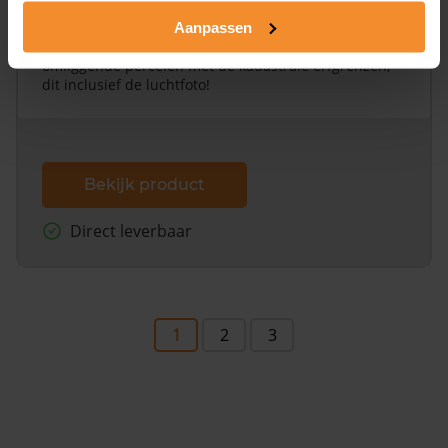
Alleen globale ligging perceel
Aanpassen
Een uitgebreid overzicht van het perceel en
omliggende percelen met de kadastrale erfgrenzen,
dit inclusief de luchtfoto!
Bekijk product
Direct leverbaar
1
2
3