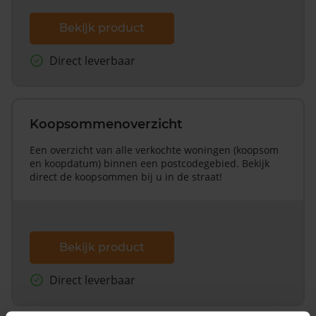
Bekijk product
Direct leverbaar
Koopsommenoverzicht
Een overzicht van alle verkochte woningen (koopsom
en koopdatum) binnen een postcodegebied. Bekijk
direct de koopsommen bij u in de straat!
Bekijk product
Direct leverbaar