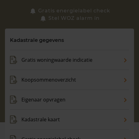
Zoek een woning
Gratis energielabel check
Stel WOZ alarm in
Vragen? Neem contact met ons op
Kadastrale gegevens
088 220 4200
Maandag t/m vrijdag - 08:00 -18:00
Gratis woningwaarde indicatie
Koopsommenoverzicht
Eigenaar opvragen
Kadastrale kaart