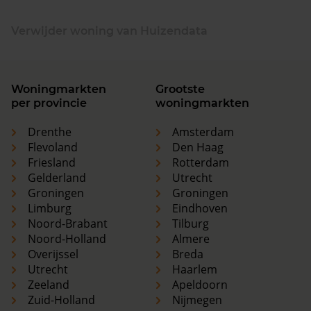
Verwijder woning van Huizendata
Woningmarkten
Grootste
per provincie
woningmarkten
Drenthe
Amsterdam
Flevoland
Den Haag
Friesland
Rotterdam
Gelderland
Utrecht
Groningen
Groningen
Limburg
Eindhoven
Noord-Brabant
Tilburg
Noord-Holland
Almere
Overijssel
Breda
Utrecht
Haarlem
Zeeland
Apeldoorn
Zuid-Holland
Nijmegen