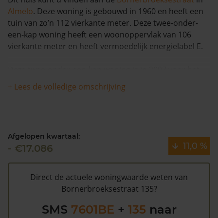
Almelo
. Deze woning is gebouwd in 1960 en heeft een
tuin van zo’n 112 vierkante meter. Deze twee-onder-
een-kap woning heeft een woonoppervlak van 106
vierkante meter en heeft vermoedelijk energielabel E.
Deze twee-onder-een-kap woning is in 2007 voor het
laatst verkocht en is in de afgelopen 12 maanden meer
+ Lees de volledige omschrijving
dan 11% meer waard geworden. De woning is na 1993
één keer verkocht.
De gemeentelijke WOZ waarde van
Afgelopen kwartaal:
Bornerbroeksestraat 135 is €112.000 (2020). Volgens
11,0 %
- €17.086
Kadasterdata is de kans laag dat deze waarde te hoog
is en dat er bespaard zou kunnen worden op de
gemeentelijke belastingen. Met het
gratis WOZ alarm
Direct de actuele woningwaarde weten van
bent u elk jaar op de hoogte van uw laatste WOZ
Bornerbroeksestraat 135?
waarde en kansen op besparing. Schrijf u
hier
gratis in.
SMS
7601BE
+
135
naar