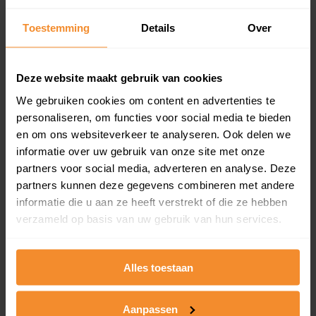
updates)
Inclusief 1 jaar gratis updates
Toestemming
Details
Over
Een overzicht van alle verkochte woningen (koopsom
en koopdatum) binnen een postcodegebied. Dit
Deze website maakt gebruik van cookies
inclusief een jaar lang gratis updates van nieuwe
koopsommen.
We gebruiken cookies om content en advertenties te
personaliseren, om functies voor social media te bieden
en om ons websiteverkeer te analyseren. Ook delen we
informatie over uw gebruik van onze site met onze
Bekijk product
partners voor social media, adverteren en analyse. Deze
partners kunnen deze gegevens combineren met andere
Direct leverbaar
informatie die u aan ze heeft verstrekt of die ze hebben
verzameld op basis van uw gebruik van hun services.
Kadastrale kaart pakket
Alles toestaan
Alleen globale ligging perceel
Aanpassen
Een uitgebreid overzicht van het perceel en