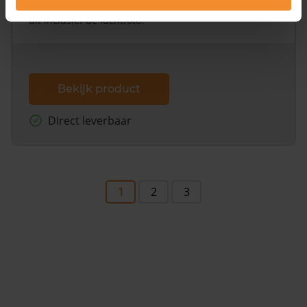
omliggende percelen met de kadastrale erfgrenzen,
dit inclusief de luchtfoto!
Bekijk product
Direct leverbaar
1
2
3