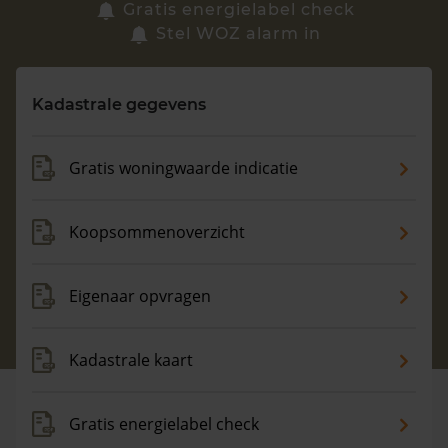
Zoek een woning
Gratis energielabel check
Stel WOZ alarm in
Vragen? Neem contact met ons op
Kadastrale gegevens
088 220 4200
Maandag t/m vrijdag - 08:00 -18:00
Gratis woningwaarde indicatie
Koopsommenoverzicht
Eigenaar opvragen
Kadastrale kaart
Gratis energielabel check