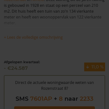
is gebouwd in 1928 en staat op een perceel van 210
m2. Dit huis heeft een tuin van zo’n 134 vierkante
meter en heeft een woonoppervlak van 122 vierkante
meter.
Dit vrijstaande huis is in 2009 voor het laatst van
+ Lees de volledige omschrijving
eigenaar veranderd en is in de afgelopen 12 maanden
met meer dan 11% in waarde gestegen. Vanaf 1993 is
de woning 1 keer van eigenaar veranderd.
Afgelopen kwartaal:
De gemeentelijke WOZ waarde van Rozenstraat 8 is
11,0 %
- €24.587
€140.000 (2020). Volgens Kadasterdata is de kans laag
dat deze waarde te hoog is en dat er bespaard zou
kunnen worden op de gemeentelijke belastingen. Met
Direct de actuele woningwaarde weten van
het
gratis WOZ alarm
bent u elk jaar op de hoogte van
Rozenstraat 8?
uw laatste WOZ waarde en kansen op besparing.
SMS
7601AP
+
8
naar
2233
Schrijf u
hier
gratis in.