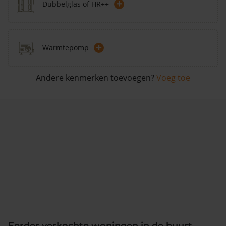
+
Dubbelglas of HR++
+
Warmtepomp
Andere kenmerken toevoegen?
Voeg toe
Eerder verkochte woningen in de buurt