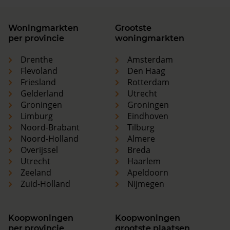
Woningmarkten
Grootste
per provincie
woningmarkten
Drenthe
Amsterdam
Flevoland
Den Haag
Friesland
Rotterdam
Gelderland
Utrecht
Groningen
Groningen
Limburg
Eindhoven
Noord-Brabant
Tilburg
Noord-Holland
Almere
Overijssel
Breda
Utrecht
Haarlem
Zeeland
Apeldoorn
Zuid-Holland
Nijmegen
Koopwoningen
Koopwoningen
per provincie
grootste plaatsen