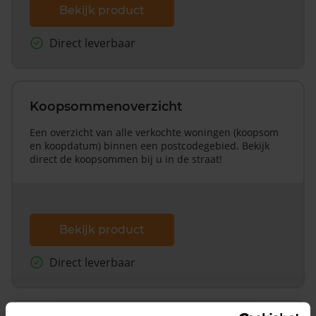
Bekijk product
Direct leverbaar
Koopsommenoverzicht
Een overzicht van alle verkochte woningen (koopsom
en koopdatum) binnen een postcodegebied. Bekijk
direct de koopsommen bij u in de straat!
Bekijk product
Direct leverbaar