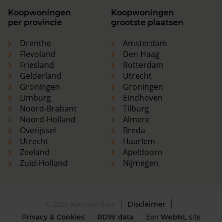
Koopwoningen
Koopwoningen
per provincie
grootste plaatsen
Drenthe
Amsterdam
Flevoland
Den Haag
Friesland
Rotterdam
Gelderland
Utrecht
Groningen
Groningen
Limburg
Eindhoven
Noord-Brabant
Tilburg
Noord-Holland
Almere
Overijssel
Breda
Utrecht
Haarlem
Zeeland
Apeldoorn
Zuid-Holland
Nijmegen
© 2026 Kadasterdata
Disclaimer
Een
site
Privacy & Cookies
RDW data
WebNL