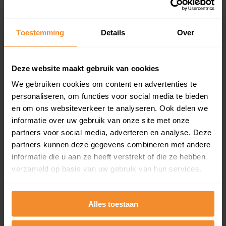
Koopsommenoverzicht (1 jaar gratis
updates)
Toestemming
Details
Over
Inclusief 1 jaar gratis updates
Een overzicht van alle verkochte woningen (koopsom
en koopdatum) binnen een postcodegebied. Dit
Deze website maakt gebruik van cookies
inclusief een jaar lang gratis updates van nieuwe
koopsommen.
We gebruiken cookies om content en advertenties te
personaliseren, om functies voor social media te bieden
en om ons websiteverkeer te analyseren. Ook delen we
informatie over uw gebruik van onze site met onze
partners voor social media, adverteren en analyse. Deze
Bekijk product
partners kunnen deze gegevens combineren met andere
Direct leverbaar
informatie die u aan ze heeft verstrekt of die ze hebben
verzameld op basis van uw gebruik van hun services.
Kadastrale kaart pakket
Alles toestaan
Alleen globale ligging perceel