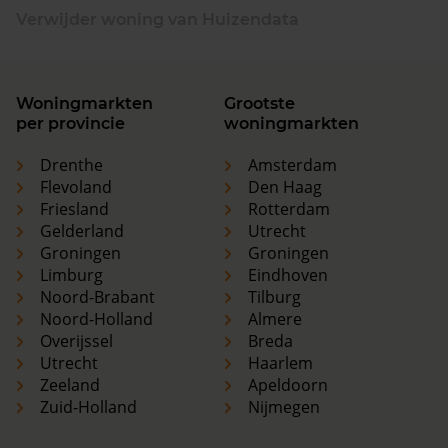
Verwijder woning van Huizendata
Woningmarkten
Grootste
per provincie
woningmarkten
Drenthe
Amsterdam
Flevoland
Den Haag
Friesland
Rotterdam
Gelderland
Utrecht
Groningen
Groningen
Limburg
Eindhoven
Noord-Brabant
Tilburg
Noord-Holland
Almere
Overijssel
Breda
Utrecht
Haarlem
Zeeland
Apeldoorn
Zuid-Holland
Nijmegen