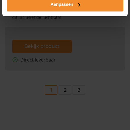
Aanpassen
Een uitgebreid overzicht van het perceel en
omliggende percelen met de kadastrale erfgrenzen,
dit inclusief de luchtfoto!
Bekijk product
Direct leverbaar
1
2
3