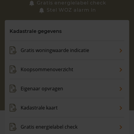
Zoek een woning
Gratis energielabel check
Stel WOZ alarm in
Vragen? Neem contact met ons op
Kadastrale gegevens
088 220 4200
Maandag t/m vrijdag - 08:00 -18:00
Gratis woningwaarde indicatie
Koopsommenoverzicht
Eigenaar opvragen
Kadastrale kaart
Gratis energielabel check