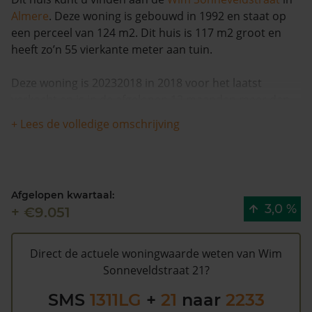
Almere
. Deze woning is gebouwd in 1992 en staat op
een perceel van 124 m2. Dit huis is 117 m2 groot en
heeft zo’n 55 vierkante meter aan tuin.
Deze woning is 20232018 in 2018 voor het laatst
verkocht en is in de afgelopen 12 maanden meer dan
10% meer waard geworden. Er zijn vanaf 1993 totaal 3
+ Lees de volledige omschrijving
verkopen bekend voor deze woning.
De WOZ waarde van Wim Sonneveldstraat 21 volgens
de gemeente Almere is €230.000 (2020). Volgens
Afgelopen kwartaal:
Kadasterdata is de kans laag dat deze waarde te hoog
3,0 %
+ €9.051
is en dat er bespaard zou kunnen worden op de
gemeentelijke belastingen. Met het
gratis WOZ alarm
bent u elk jaar op de hoogte van uw laatste WOZ
Direct de actuele woningwaarde weten van Wim
waarde en kansen op besparing. Schrijf u
hier
gratis in.
Sonneveldstraat 21?
SMS
1311LG
+
21
naar
2233