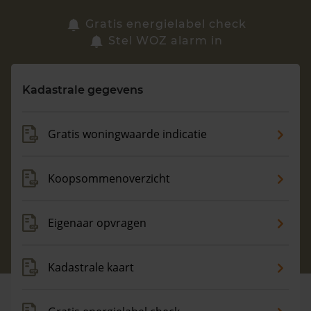
Zoek een woning
Gratis energielabel check
Stel WOZ alarm in
Vragen? Neem contact met ons op
Kadastrale gegevens
088 220 4200
Maandag t/m vrijdag - 08:00 -18:00
Gratis woningwaarde indicatie
Koopsommenoverzicht
Eigenaar opvragen
Kadastrale kaart