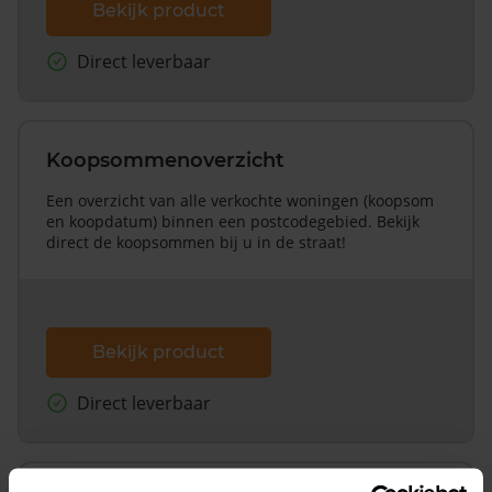
Bekijk product
Direct leverbaar
Koopsommenoverzicht
Een overzicht van alle verkochte woningen (koopsom
en koopdatum) binnen een postcodegebied. Bekijk
direct de koopsommen bij u in de straat!
Bekijk product
Direct leverbaar