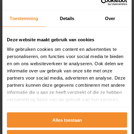
Koopsommenoverzicht (1 jaar gratis
updates)
Toestemming
Details
Over
Inclusief 1 jaar gratis updates
Een overzicht van alle verkochte woningen (koopsom
en koopdatum) binnen een postcodegebied. Dit
Deze website maakt gebruik van cookies
inclusief een jaar lang gratis updates van nieuwe
koopsommen.
We gebruiken cookies om content en advertenties te
personaliseren, om functies voor social media te bieden
en om ons websiteverkeer te analyseren. Ook delen we
informatie over uw gebruik van onze site met onze
Bekijk product
partners voor social media, adverteren en analyse. Deze
partners kunnen deze gegevens combineren met andere
Direct leverbaar
informatie die u aan ze heeft verstrekt of die ze hebben
verzameld op basis van uw gebruik van hun services.
Kadastrale kaart pakket
Alles toestaan
Alleen globale ligging perceel