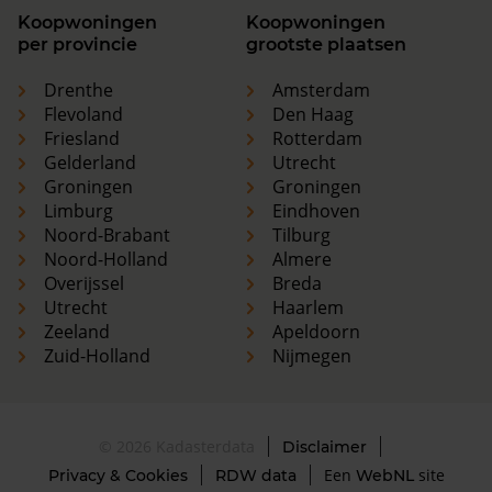
Koopwoningen
Koopwoningen
per provincie
grootste plaatsen
Drenthe
Amsterdam
Flevoland
Den Haag
Friesland
Rotterdam
Gelderland
Utrecht
Groningen
Groningen
Limburg
Eindhoven
Noord-Brabant
Tilburg
Noord-Holland
Almere
Overijssel
Breda
Utrecht
Haarlem
Zeeland
Apeldoorn
Zuid-Holland
Nijmegen
© 2026 Kadasterdata
Disclaimer
Een
site
Privacy & Cookies
RDW data
WebNL