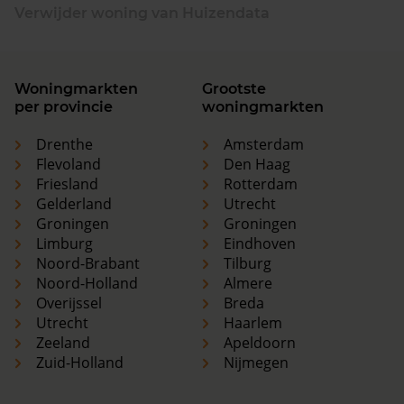
Verwijder woning van Huizendata
Woningmarkten
Grootste
per provincie
woningmarkten
Drenthe
Amsterdam
Flevoland
Den Haag
Friesland
Rotterdam
Gelderland
Utrecht
Groningen
Groningen
Limburg
Eindhoven
Noord-Brabant
Tilburg
Noord-Holland
Almere
Overijssel
Breda
Utrecht
Haarlem
Zeeland
Apeldoorn
Zuid-Holland
Nijmegen