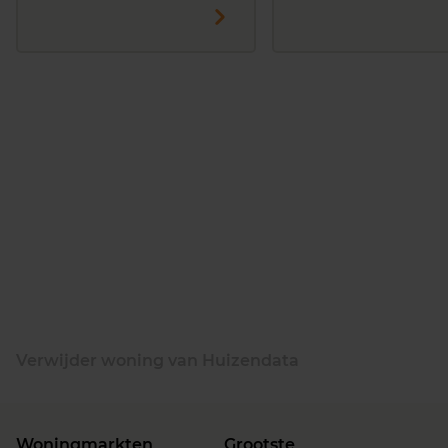
Verwijder woning van Huizendata
Woningmarkten
Grootste