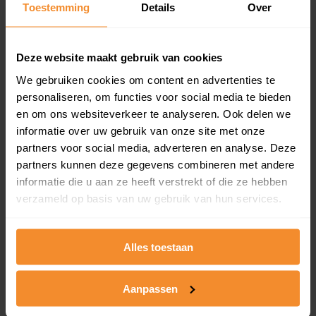
Toestemming
Details
Over
en koopdatum) binnen een postcodegebied. Dit
inclusief een jaar lang gratis updates van nieuwe
koopsommen.
Deze website maakt gebruik van cookies
We gebruiken cookies om content en advertenties te
personaliseren, om functies voor social media te bieden
Bekijk product
en om ons websiteverkeer te analyseren. Ook delen we
informatie over uw gebruik van onze site met onze
Direct leverbaar
partners voor social media, adverteren en analyse. Deze
partners kunnen deze gegevens combineren met andere
informatie die u aan ze heeft verstrekt of die ze hebben
verzameld op basis van uw gebruik van hun services.
Kadastrale kaart pakket
Alleen globale ligging perceel
Alles toestaan
Een uitgebreid overzicht van het perceel en
omliggende percelen met de kadastrale erfgrenzen,
dit inclusief de luchtfoto!
Aanpassen