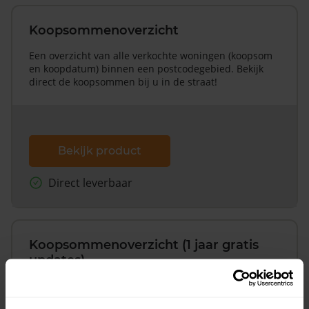
Koopsommenoverzicht
Een overzicht van alle verkochte woningen (koopsom
en koopdatum) binnen een postcodegebied. Bekijk
direct de koopsommen bij u in de straat!
Bekijk product
Direct leverbaar
Koopsommenoverzicht (1 jaar gratis
updates)
Inclusief 1 jaar gratis updates
Een overzicht van alle verkochte woningen (koopsom