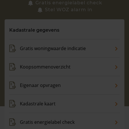
Zoek een woning
Gratis energielabel check
Stel WOZ alarm in
Vragen? Neem contact met ons op
Kadastrale gegevens
088 220 4200
Maandag t/m vrijdag - 08:00 -18:00
Gratis woningwaarde indicatie
Koopsommenoverzicht
Eigenaar opvragen
Kadastrale kaart
Gratis energielabel check