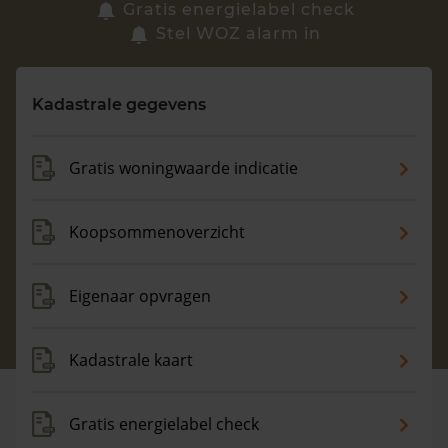
Zoek een woning
Gratis energielabel check
Stel WOZ alarm in
Vragen? Neem contact met ons op
Kadastrale gegevens
088 220 4200
Maandag t/m vrijdag - 08:00 -18:00
Gratis woningwaarde indicatie
Koopsommenoverzicht
Eigenaar opvragen
Kadastrale kaart
Gratis energielabel check