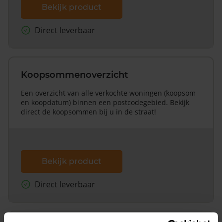
Bekijk product
Direct leverbaar
Koopsommenoverzicht
Een overzicht van alle verkochte woningen (koopsom
en koopdatum) binnen een postcodegebied. Bekijk
direct de koopsommen bij u in de straat!
Bekijk product
Direct leverbaar