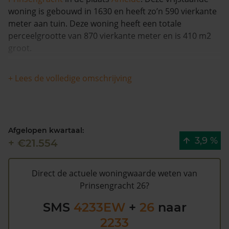
woning is gebouwd in 1630 en heeft zo’n 590 vierkante
meter aan tuin. Deze woning heeft een totale
perceelgrootte van 870 vierkante meter en is 410 m2
groot.
Dit huis is in 2006 voor het laatst van eigenaar
+ Lees de volledige omschrijving
veranderd en is in de afgelopen 12 maanden meer dan
7% meer waard geworden. Er zijn vanaf 1993 totaal 2
verkopen bekend voor deze woning.
Afgelopen kwartaal:
De gemeentelijke WOZ waarde van Prinsengracht 26 is
3,9 %
+ €21.554
€539.000 (2020). Volgens Kadasterdata is de kans laag
dat deze waarde te hoog is en dat er bespaard zou
kunnen worden op de gemeentelijke belastingen. Met
Direct de actuele woningwaarde weten van
het
gratis WOZ alarm
bent u elk jaar op de hoogte van
Prinsengracht 26?
uw laatste WOZ waarde en kansen op besparing.
SMS
4233EW
+
26
naar
Schrijf u
hier
gratis in.
2233