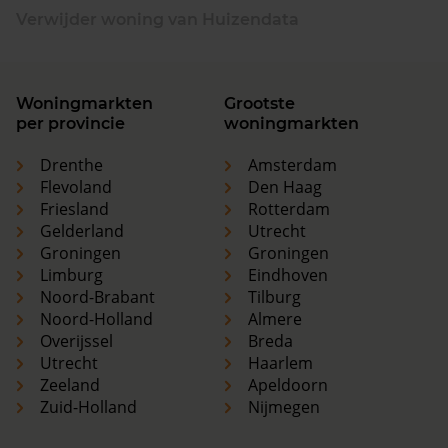
Verwijder woning van Huizendata
Woningmarkten
Grootste
per provincie
woningmarkten
Drenthe
Amsterdam
Flevoland
Den Haag
Friesland
Rotterdam
Gelderland
Utrecht
Groningen
Groningen
Limburg
Eindhoven
Noord-Brabant
Tilburg
Noord-Holland
Almere
Overijssel
Breda
Utrecht
Haarlem
Zeeland
Apeldoorn
Zuid-Holland
Nijmegen