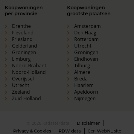
Koopwoningen
Koopwoningen
per provincie
grootste plaatsen
Drenthe
Amsterdam
Flevoland
Den Haag
Friesland
Rotterdam
Gelderland
Utrecht
Groningen
Groningen
Limburg
Eindhoven
Noord-Brabant
Tilburg
Noord-Holland
Almere
Overijssel
Breda
Utrecht
Haarlem
Zeeland
Apeldoorn
Zuid-Holland
Nijmegen
© 2026 Kadasterdata
Disclaimer
Een
site
Privacy & Cookies
RDW data
WebNL