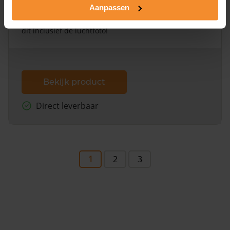
Aanpassen
Een uitgebreid overzicht van het perceel en
omliggende percelen met de kadastrale erfgrenzen,
dit inclusief de luchtfoto!
Bekijk product
Direct leverbaar
1
2
3