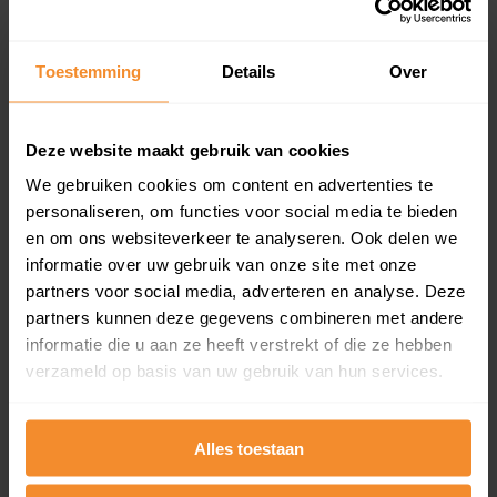
Koopsommenoverzicht (1 jaar gratis
updates)
Toestemming
Details
Over
Inclusief 1 jaar gratis updates
Een overzicht van alle verkochte woningen (koopsom
en koopdatum) binnen een postcodegebied. Dit
Deze website maakt gebruik van cookies
inclusief een jaar lang gratis updates van nieuwe
koopsommen.
We gebruiken cookies om content en advertenties te
personaliseren, om functies voor social media te bieden
en om ons websiteverkeer te analyseren. Ook delen we
informatie over uw gebruik van onze site met onze
partners voor social media, adverteren en analyse. Deze
Bekijk product
partners kunnen deze gegevens combineren met andere
Direct leverbaar
informatie die u aan ze heeft verstrekt of die ze hebben
verzameld op basis van uw gebruik van hun services.
Kadastrale kaart pakket
Alles toestaan
Alleen globale ligging perceel