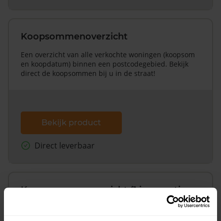
Koopsommenoverzicht
Een overzicht van alle verkochte woningen (koopsom
en koopdatum) binnen een postcodegebied. Bekijk
direct de koopsommen bij u in de straat!
Bekijk product
Direct leverbaar
Koopsommenoverzicht (1 jaar gratis
updates)
Inclusief 1 jaar gratis updates