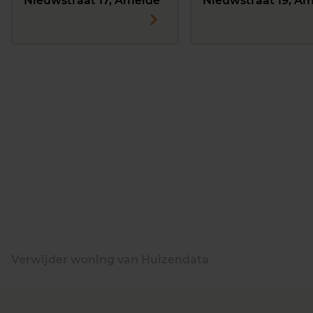
Nieuwstraat 17, Ameide
Nieuwstraat 19, A
Verwijder woning van Huizendata