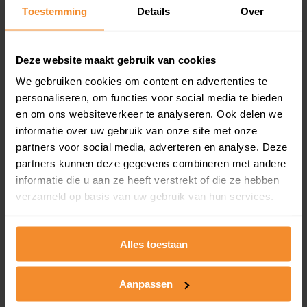
Toestemming
Details
Over
Een overzicht van alle verkochte woningen (koopsom
en koopdatum) binnen een postcodegebied. Dit
inclusief een jaar lang gratis updates van nieuwe
koopsommen.
Deze website maakt gebruik van cookies
We gebruiken cookies om content en advertenties te
personaliseren, om functies voor social media te bieden
en om ons websiteverkeer te analyseren. Ook delen we
Bekijk product
informatie over uw gebruik van onze site met onze
partners voor social media, adverteren en analyse. Deze
Direct leverbaar
partners kunnen deze gegevens combineren met andere
informatie die u aan ze heeft verstrekt of die ze hebben
verzameld op basis van uw gebruik van hun services.
Kadastrale kaart pakket
Alleen globale ligging perceel
Alles toestaan
Een uitgebreid overzicht van het perceel en
omliggende percelen met de kadastrale erfgrenzen,
Aanpassen
dit inclusief de luchtfoto!