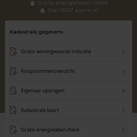
Zoek een woning
Gratis energielabel check
Stel WOZ alarm in
Vragen? Neem contact met ons op
Kadastrale gegevens
088 220 4200
Maandag t/m vrijdag - 08:00 -18:00
Gratis woningwaarde indicatie
Koopsommenoverzicht
Eigenaar opvragen
Kadastrale kaart
Gratis energielabel check