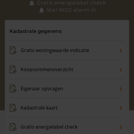
Zoek een woning
Gratis energielabel check
Stel WOZ alarm in
Vragen? Neem contact met ons op
Kadastrale gegevens
088 220 4200
Maandag t/m vrijdag - 08:00 -18:00
Gratis woningwaarde indicatie
Koopsommenoverzicht
Eigenaar opvragen
Kadastrale kaart
Gratis energielabel check