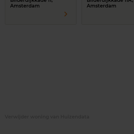
Bilderdijkkade 11,
Bilderdijkkade 11A,
Amsterdam
Amsterdam
Verwijder woning van Huizendata