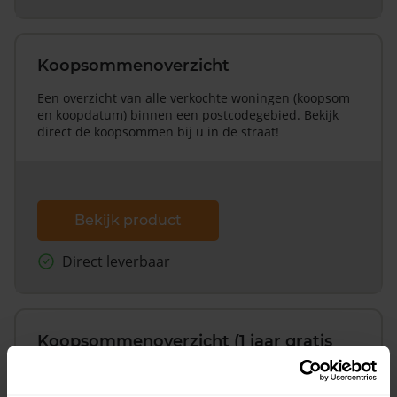
Koopsommenoverzicht
Een overzicht van alle verkochte woningen (koopsom
en koopdatum) binnen een postcodegebied. Bekijk
direct de koopsommen bij u in de straat!
Bekijk product
Direct leverbaar
Koopsommenoverzicht (1 jaar gratis
updates)
Inclusief 1 jaar gratis updates