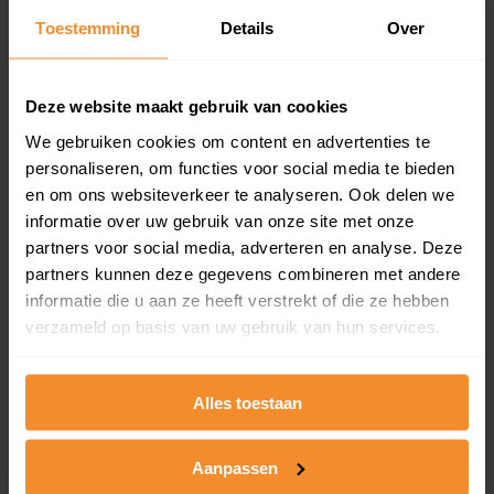
Toestemming
Details
Over
Een overzicht van alle verkochte woningen (koopsom
en koopdatum) binnen een postcodegebied. Dit
inclusief een jaar lang gratis updates van nieuwe
koopsommen.
Deze website maakt gebruik van cookies
We gebruiken cookies om content en advertenties te
personaliseren, om functies voor social media te bieden
en om ons websiteverkeer te analyseren. Ook delen we
Bekijk product
informatie over uw gebruik van onze site met onze
partners voor social media, adverteren en analyse. Deze
Direct leverbaar
partners kunnen deze gegevens combineren met andere
informatie die u aan ze heeft verstrekt of die ze hebben
verzameld op basis van uw gebruik van hun services.
Kadastrale kaart pakket
Alleen globale ligging perceel
Alles toestaan
Een uitgebreid overzicht van het perceel en
omliggende percelen met de kadastrale erfgrenzen,
Aanpassen
dit inclusief de luchtfoto!