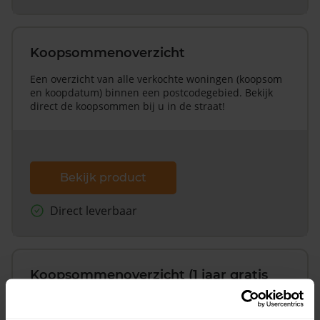
Koopsommenoverzicht
Een overzicht van alle verkochte woningen (koopsom
en koopdatum) binnen een postcodegebied. Bekijk
direct de koopsommen bij u in de straat!
Bekijk product
Direct leverbaar
Koopsommenoverzicht (1 jaar gratis
updates)
Inclusief 1 jaar gratis updates