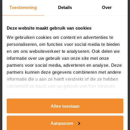
Toestemming
Details
Over
Een overzicht van alle verkochte woningen (koopsom
en koopdatum) binnen een postcodegebied. Dit
inclusief een jaar lang gratis updates van nieuwe
koopsommen.
Deze website maakt gebruik van cookies
We gebruiken cookies om content en advertenties te
personaliseren, om functies voor social media te bieden
en om ons websiteverkeer te analyseren. Ook delen we
Bekijk product
informatie over uw gebruik van onze site met onze
partners voor social media, adverteren en analyse. Deze
Direct leverbaar
partners kunnen deze gegevens combineren met andere
informatie die u aan ze heeft verstrekt of die ze hebben
verzameld op basis van uw gebruik van hun services.
Kadastrale kaart pakket
Alleen globale ligging perceel
Alles toestaan
Een uitgebreid overzicht van het perceel en
omliggende percelen met de kadastrale erfgrenzen,
Aanpassen
dit inclusief de luchtfoto!