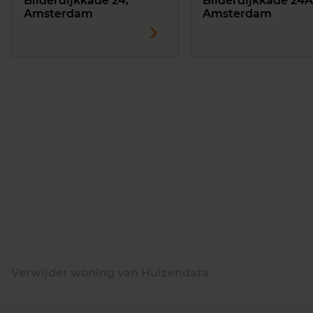
Bilderdijkkade 24,
Bilderdijkkade 24A
Amsterdam
Amsterdam
Verwijder woning van Huizendata