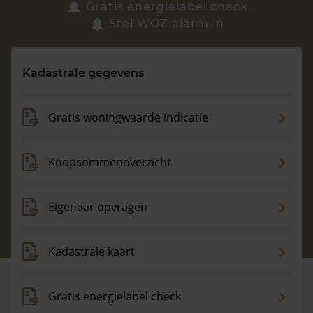
Zoek een woning
Gratis energielabel check
Stel WOZ alarm in
Vragen? Neem contact met ons op
Kadastrale gegevens
088 220 4200
Maandag t/m vrijdag - 08:00 -18:00
Gratis woningwaarde indicatie
Koopsommenoverzicht
Eigenaar opvragen
Kadastrale kaart
Gratis energielabel check