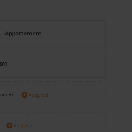
Appartement
911
+
kamers
Voeg toe
+
Voeg toe