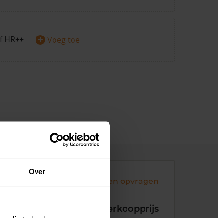
+
f HR++
Voeg toe
Over
Andere koopsommen opvragen
koopdatum
Verkoopprijs