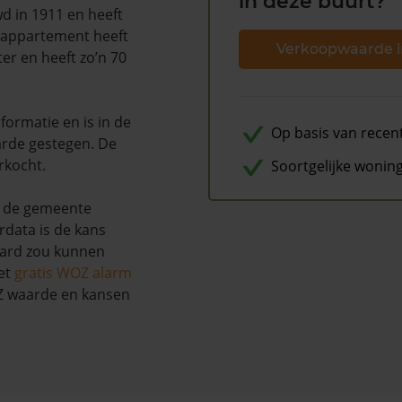
in deze buurt?
wd in 1911 en heeft
 appartement heeft
Verkoopwaarde i
er en heeft zo’n 70
ormatie en is in de
Op basis van recen
rde gestegen. De
rkocht.
Soortgelijke wonin
s de gemeente
rdata is de kans
aard zou kunnen
et
gratis WOZ alarm
OZ waarde en kansen