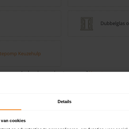
Dubbelglas o
tepomp Keuzehulp
Andere kenmerken toevoegen?
Voeg toe
Details
in de buurt
 van cookies
Woonoppervlak
Perceel
Ver