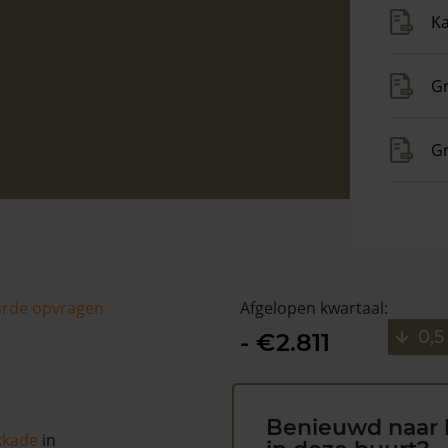
Ka
Gr
G
arde opvragen
Afgelopen kwartaal:
0,5
- €2.811
Benieuwd naar 
jkkade
in