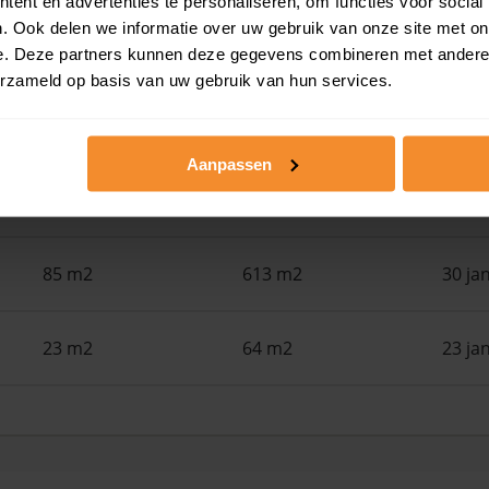
ent en advertenties te personaliseren, om functies voor social
. Ook delen we informatie over uw gebruik van onze site met on
67 m2
173 m2
12 ju
e. Deze partners kunnen deze gegevens combineren met andere i
erzameld op basis van uw gebruik van hun services.
102 m2
4.420 m2
30 ap
Aanpassen
37 m2
180 m2
27 fe
85 m2
613 m2
30 ja
23 m2
64 m2
23 ja