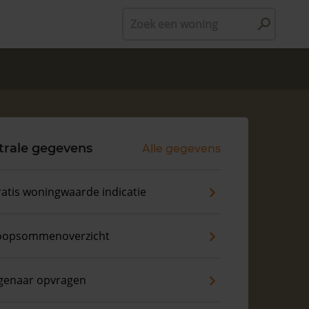
Zoek een woning
trale gegevens
Alle gegevens
atis woningwaarde indicatie
oopsommenoverzicht
genaar opvragen