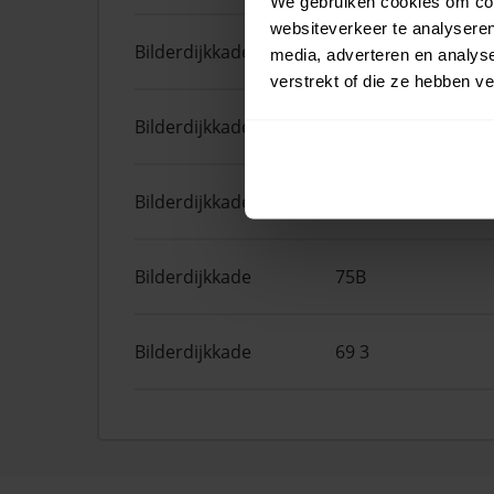
We gebruiken cookies om cont
websiteverkeer te analyseren
Bilderdijkkade
26 1
media, adverteren en analys
verstrekt of die ze hebben v
Bilderdijkkade
56D
Bilderdijkkade
89 4
Bilderdijkkade
75B
Bilderdijkkade
69 3