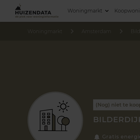
Woningmarkt
Koopwon
Woningmarkt
Amsterdam
Bil
(Nog) niet te koo
BILDERDIJ
Gratis energi