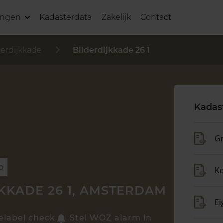
ingen
Kadasterdata
Zakelijk
Contact
derdijkkade
Bilderdijkkade 26 1
Kadas
Gr
p
K
KKADE 26 1, AMSTERDAM
Ei
elabel check
Stel WOZ alarm in