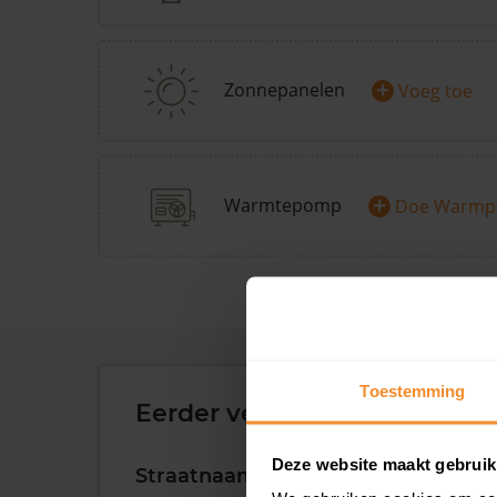
+
Zonnepanelen
Voeg toe
+
Warmtepomp
Doe Warmp
Toestemming
Eerder verkochte woningen 
Deze website maakt gebruik
Straatnaam
Huisnr.