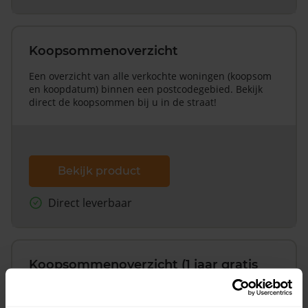
Koopsommenoverzicht
Een overzicht van alle verkochte woningen (koopsom
en koopdatum) binnen een postcodegebied. Bekijk
direct de koopsommen bij u in de straat!
Bekijk product
Direct leverbaar
Koopsommenoverzicht (1 jaar gratis
updates)
Inclusief 1 jaar gratis updates