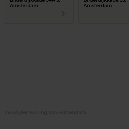
Bilderdijkkade 34A 3,
Bilderdijkkade 35,
Amsterdam
Amsterdam
Verwijder woning van Huizendata