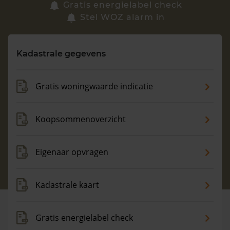
Zoek een woning
Gratis energielabel check
Stel WOZ alarm in
Vragen? Neem contact met ons op
Kadastrale gegevens
088 220 4200
Maandag t/m vrijdag - 08:00 -18:00
Gratis woningwaarde indicatie
Koopsommenoverzicht
Eigenaar opvragen
Kadastrale kaart
Gratis energielabel check