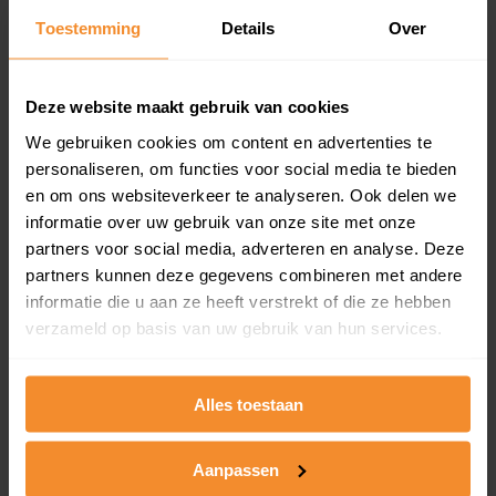
Toestemming
Details
Over
Een overzicht van alle verkochte woningen (koopsom
en koopdatum) binnen een postcodegebied. Dit
inclusief een jaar lang gratis updates van nieuwe
koopsommen.
Deze website maakt gebruik van cookies
We gebruiken cookies om content en advertenties te
personaliseren, om functies voor social media te bieden
en om ons websiteverkeer te analyseren. Ook delen we
Bekijk product
informatie over uw gebruik van onze site met onze
partners voor social media, adverteren en analyse. Deze
Direct leverbaar
partners kunnen deze gegevens combineren met andere
informatie die u aan ze heeft verstrekt of die ze hebben
verzameld op basis van uw gebruik van hun services.
Kadastrale kaart pakket
Alleen globale ligging perceel
Alles toestaan
Een uitgebreid overzicht van het perceel en
omliggende percelen met de kadastrale erfgrenzen,
Aanpassen
dit inclusief de luchtfoto!