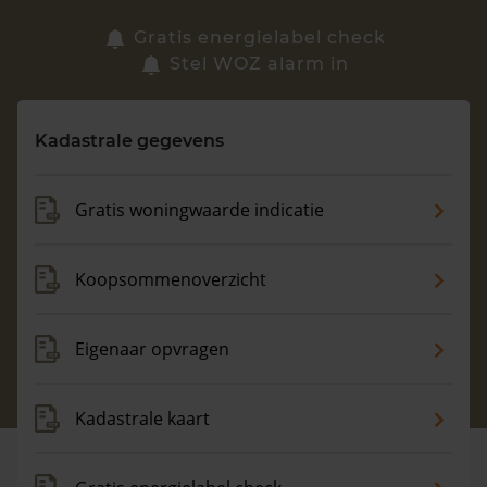
Zoek een woning
Gratis energielabel check
Stel WOZ alarm in
Vragen? Neem contact met ons op
Kadastrale gegevens
088 220 4200
Maandag t/m vrijdag - 08:00 -18:00
Gratis woningwaarde indicatie
Koopsommenoverzicht
Eigenaar opvragen
Kadastrale kaart