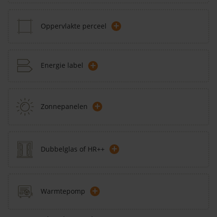
+
Oppervlakte perceel
+
Energie label
+
Zonnepanelen
+
Dubbelglas of HR++
+
Warmtepomp