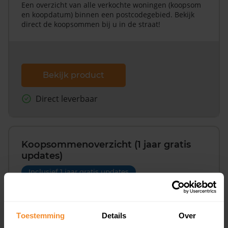
Een overzicht van alle verkochte woningen (koopsom
en koopdatum) binnen een postcodegebied. Bekijk
direct de koopsommen bij u in de straat!
Bekijk product
Direct leverbaar
Koopsommenoverzicht (1 jaar gratis
updates)
Inclusief 1 jaar gratis updates
Een overzicht van alle verkochte woningen (koopsom
en koopdatum) binnen een postcodegebied. Dit
inclusief een jaar lang gratis updates van nieuwe
Toestemming
Details
Over
koopsommen.