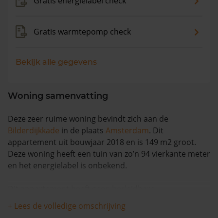
Gratis energielabel check
Gratis warmtepomp check
Bekijk alle gegevens
Woning samenvatting
Deze zeer ruime woning bevindt zich aan de
Bilderdijkkade
in de plaats
Amsterdam
. Dit
appartement uit bouwjaar 2018 en is 149 m2 groot.
Deze woning heeft een tuin van zo’n 94 vierkante meter
en het energielabel is onbekend.
Dit appartement heeft geen herleidbare
koopsominformatie en is in de afgelopen 12 maanden
+ Lees de volledige omschrijving
met meer dan 8% in waarde gestegen. Waarschijnlijk is