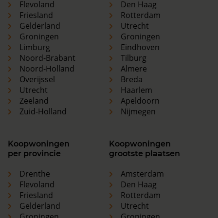
Flevoland
Den Haag
Friesland
Rotterdam
Gelderland
Utrecht
Groningen
Groningen
Limburg
Eindhoven
Noord-Brabant
Tilburg
Noord-Holland
Almere
Overijssel
Breda
Utrecht
Haarlem
Zeeland
Apeldoorn
Zuid-Holland
Nijmegen
Koopwoningen
Koopwoningen
per provincie
grootste plaatsen
Drenthe
Amsterdam
Flevoland
Den Haag
Friesland
Rotterdam
Gelderland
Utrecht
Groningen
Groningen