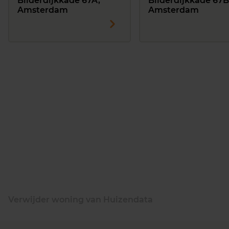
Bilderdijkkade 67A,
Bilderdijkkade 67B
Amsterdam
Amsterdam
Verwijder woning van Huizendata