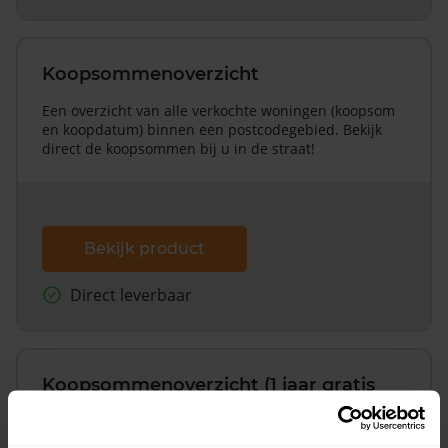
Koopsommenoverzicht
Een overzicht van alle verkochte woningen (koopsom
en koopdatum) binnen een postcodegebied. Bekijk
direct de koopsommen bij u in de straat!
Bekijk product
Direct leverbaar
Koopsommenoverzicht (1 jaar gratis
updates)
Inclusief 1 jaar gratis updates