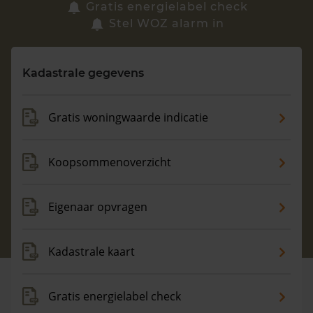
Zoek een woning
Gratis energielabel check
Stel WOZ alarm in
Vragen? Neem contact met ons op
Kadastrale gegevens
088 220 4200
Maandag t/m vrijdag - 08:00 -18:00
Gratis woningwaarde indicatie
Koopsommenoverzicht
Eigenaar opvragen
Kadastrale kaart
Gratis energielabel check