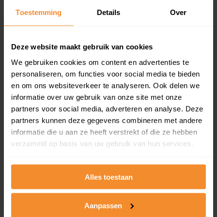
Toestemming
Details
Over
Een overzicht van alle verkochte woningen (koopsom
en koopdatum) binnen een postcodegebied. Dit
inclusief een jaar lang gratis updates van nieuwe
koopsommen.
Deze website maakt gebruik van cookies
We gebruiken cookies om content en advertenties te
personaliseren, om functies voor social media te bieden
en om ons websiteverkeer te analyseren. Ook delen we
Bekijk product
informatie over uw gebruik van onze site met onze
partners voor social media, adverteren en analyse. Deze
Direct leverbaar
partners kunnen deze gegevens combineren met andere
informatie die u aan ze heeft verstrekt of die ze hebben
verzameld op basis van uw gebruik van hun services.
Kadastrale kaart pakket
Alleen globale ligging perceel
Alles toestaan
Een uitgebreid overzicht van het perceel en
omliggende percelen met de kadastrale erfgrenzen,
Aanpassen
dit inclusief de luchtfoto!