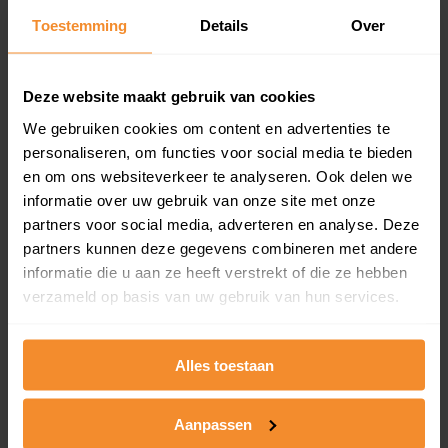
Toestemming
Details
Over
Een overzicht van alle verkochte woningen (koopsom
en koopdatum) binnen een postcodegebied. Dit
inclusief een jaar lang gratis updates van nieuwe
koopsommen.
Deze website maakt gebruik van cookies
We gebruiken cookies om content en advertenties te
personaliseren, om functies voor social media te bieden
en om ons websiteverkeer te analyseren. Ook delen we
Bekijk product
informatie over uw gebruik van onze site met onze
partners voor social media, adverteren en analyse. Deze
Direct leverbaar
partners kunnen deze gegevens combineren met andere
informatie die u aan ze heeft verstrekt of die ze hebben
verzameld op basis van uw gebruik van hun services.
Kadastrale kaart pakket
Alleen globale ligging perceel
Alles toestaan
Een uitgebreid overzicht van het perceel en
omliggende percelen met de kadastrale erfgrenzen,
Aanpassen
dit inclusief de luchtfoto!