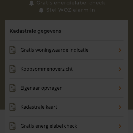
Zoek een woning
Gratis energielabel check
Stel WOZ alarm in
Vragen? Neem contact met ons op
Kadastrale gegevens
088 220 4200
Maandag t/m vrijdag - 08:00 -18:00
Gratis woningwaarde indicatie
Koopsommenoverzicht
Eigenaar opvragen
Kadastrale kaart
Gratis energielabel check