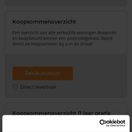
Koopsommenoverzicht
Een overzicht van alle verkochte woningen (koopsom
en koopdatum) binnen een postcodegebied. Bekijk
direct de koopsommen bij u in de straat!
Bekijk product
Direct leverbaar
Koopsommenoverzicht (1 jaar gratis
updates)
Inclusief 1 jaar gratis updates