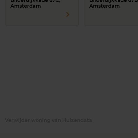
Bilderdijkkade 67C,
Bilderdijkkade 67D
Amsterdam
Amsterdam
Verwijder woning van Huizendata