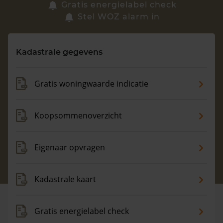
Zoek een woning
Gratis energielabel check
Stel WOZ alarm in
Vragen? Neem contact met ons op
Kadastrale gegevens
088 220 4200
Maandag t/m vrijdag - 08:00 -18:00
Gratis woningwaarde indicatie
Koopsommenoverzicht
Eigenaar opvragen
Kadastrale kaart
Gratis energielabel check