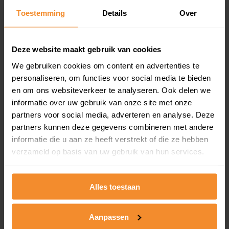
Toestemming
Details
Over
Een overzicht van alle verkochte woningen (koopsom
en koopdatum) binnen een postcodegebied. Dit
inclusief een jaar lang gratis updates van nieuwe
koopsommen.
Deze website maakt gebruik van cookies
We gebruiken cookies om content en advertenties te
personaliseren, om functies voor social media te bieden
en om ons websiteverkeer te analyseren. Ook delen we
Bekijk product
informatie over uw gebruik van onze site met onze
partners voor social media, adverteren en analyse. Deze
Direct leverbaar
partners kunnen deze gegevens combineren met andere
informatie die u aan ze heeft verstrekt of die ze hebben
verzameld op basis van uw gebruik van hun services.
Kadastrale kaart pakket
Alleen globale ligging perceel
Alles toestaan
Een uitgebreid overzicht van het perceel en
omliggende percelen met de kadastrale erfgrenzen,
Aanpassen
dit inclusief de luchtfoto!