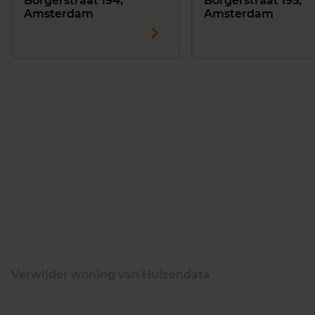
Borgerstraat 194,
Borgerstraat 195,
Amsterdam
Amsterdam
Verwijder woning van Huizendata