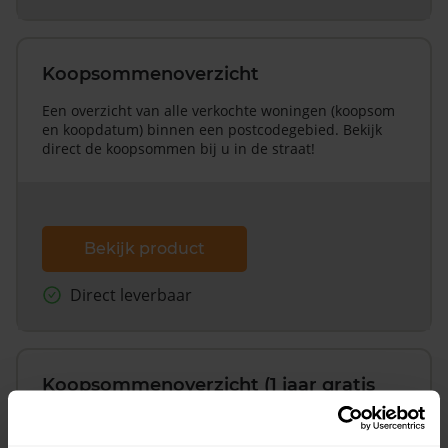
Koopsommenoverzicht
Een overzicht van alle verkochte woningen (koopsom
en koopdatum) binnen een postcodegebied. Bekijk
direct de koopsommen bij u in de straat!
Bekijk product
Direct leverbaar
Koopsommenoverzicht (1 jaar gratis
updates)
Inclusief 1 jaar gratis updates