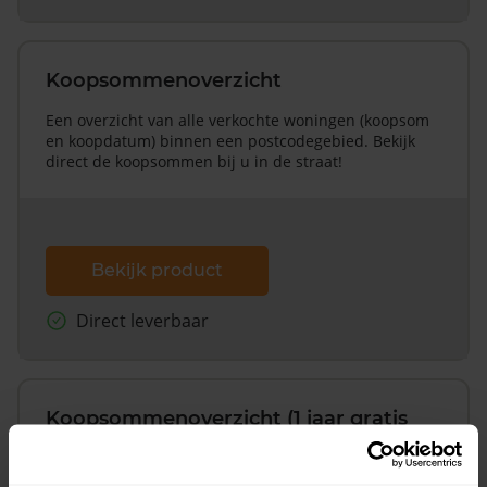
Koopsommenoverzicht
Een overzicht van alle verkochte woningen (koopsom
en koopdatum) binnen een postcodegebied. Bekijk
direct de koopsommen bij u in de straat!
Bekijk product
Direct leverbaar
Koopsommenoverzicht (1 jaar gratis
updates)
Inclusief 1 jaar gratis updates