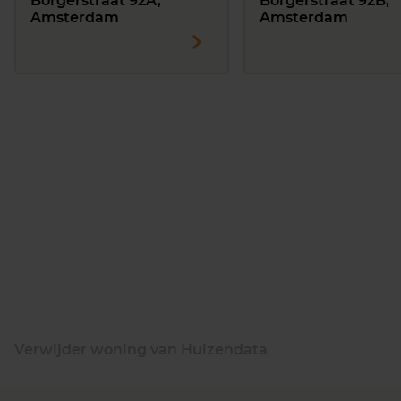
Borgerstraat 92A,
Borgerstraat 92B,
Amsterdam
Amsterdam
Verwijder woning van Huizendata