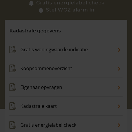
Zoek een woning
Gratis energielabel check
Stel WOZ alarm in
Vragen? Neem contact met ons op
Kadastrale gegevens
088 220 4200
Maandag t/m vrijdag - 08:00 -18:00
Gratis woningwaarde indicatie
Koopsommenoverzicht
Eigenaar opvragen
Kadastrale kaart
Gratis energielabel check