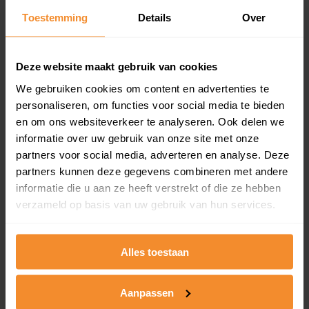
Toestemming
Details
Over
Een overzicht van alle verkochte woningen (koopsom
en koopdatum) binnen een postcodegebied. Dit
inclusief een jaar lang gratis updates van nieuwe
koopsommen.
Deze website maakt gebruik van cookies
We gebruiken cookies om content en advertenties te
personaliseren, om functies voor social media te bieden
en om ons websiteverkeer te analyseren. Ook delen we
Bekijk product
informatie over uw gebruik van onze site met onze
partners voor social media, adverteren en analyse. Deze
Direct leverbaar
partners kunnen deze gegevens combineren met andere
informatie die u aan ze heeft verstrekt of die ze hebben
verzameld op basis van uw gebruik van hun services.
Kadastrale kaart pakket
Alleen globale ligging perceel
Alles toestaan
Een uitgebreid overzicht van het perceel en
omliggende percelen met de kadastrale erfgrenzen,
Aanpassen
dit inclusief de luchtfoto!