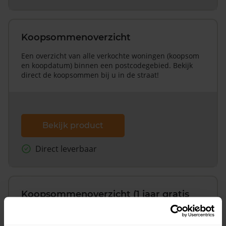
Koopsommenoverzicht
Een overzicht van alle verkochte woningen (koopsom
en koopdatum) binnen een postcodegebied. Bekijk
direct de koopsommen bij u in de straat!
Bekijk product
Direct leverbaar
Koopsommenoverzicht (1 jaar gratis
updates)
Inclusief 1 jaar gratis updates