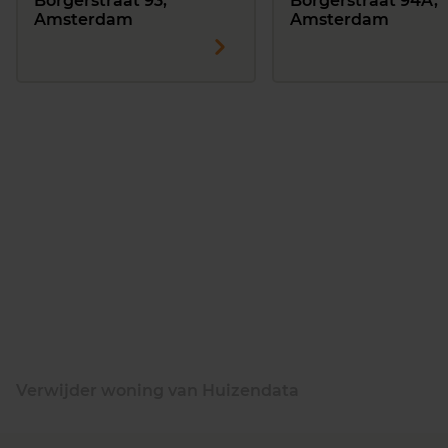
Borgerstraat 93,
Borgerstraat 94A,
Amsterdam
Amsterdam
Verwijder woning van Huizendata