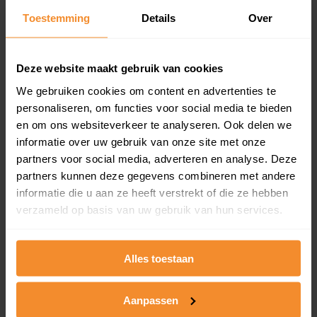
Toestemming
Details
Over
Een overzicht van alle verkochte woningen (koopsom
en koopdatum) binnen een postcodegebied. Dit
inclusief een jaar lang gratis updates van nieuwe
koopsommen.
Deze website maakt gebruik van cookies
We gebruiken cookies om content en advertenties te
personaliseren, om functies voor social media te bieden
en om ons websiteverkeer te analyseren. Ook delen we
Bekijk product
informatie over uw gebruik van onze site met onze
partners voor social media, adverteren en analyse. Deze
Direct leverbaar
partners kunnen deze gegevens combineren met andere
informatie die u aan ze heeft verstrekt of die ze hebben
verzameld op basis van uw gebruik van hun services.
Kadastrale kaart pakket
Alleen globale ligging perceel
Alles toestaan
Een uitgebreid overzicht van het perceel en
omliggende percelen met de kadastrale erfgrenzen,
Aanpassen
dit inclusief de luchtfoto!