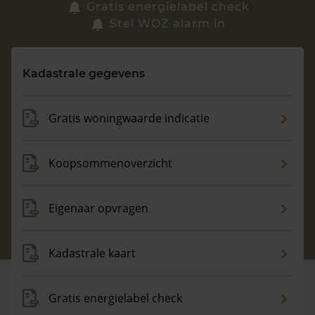
Zoek een woning
Gratis energielabel check
Stel WOZ alarm in
Vragen? Neem contact met ons op
Kadastrale gegevens
088 220 4200
Maandag t/m vrijdag - 08:00 -18:00
Gratis woningwaarde indicatie
Koopsommenoverzicht
Eigenaar opvragen
Kadastrale kaart
Gratis energielabel check