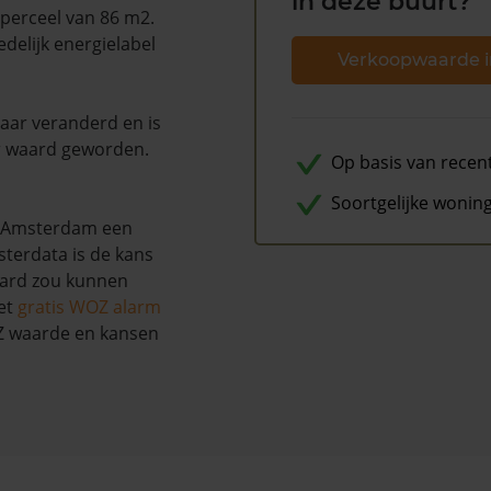
in deze buurt?
 perceel van 86 m2.
delijk energielabel
Verkoopwaarde i
naar veranderd en is
r waard geworden.
Op basis van recen
Soortgelijke wonin
e Amsterdam een
terdata is de kans
aard zou kunnen
et
gratis WOZ alarm
OZ waarde en kansen