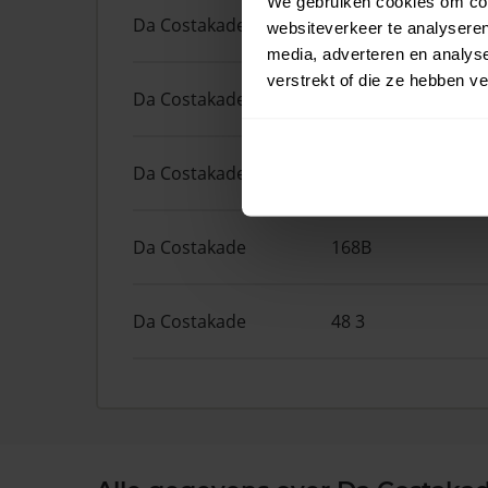
We gebruiken cookies om cont
Da Costakade
204
websiteverkeer te analyseren
media, adverteren en analys
verstrekt of die ze hebben v
Da Costakade
204 1
Da Costakade
46 2
Da Costakade
168B
Da Costakade
48 3