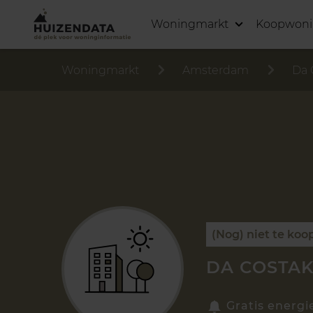
Woningmarkt
Koopwon
Woningmarkt
Amsterdam
Da 
(Nog) niet te koo
DA COSTAK
Gratis energi