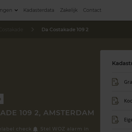
ingen
Kadasterdata
Zakelijk
Contact
Costakade
Da Costakade 109 2
Kadast
Gra
p
Ko
ADE 109 2, AMSTERDAM
Eig
elabel check
Stel WOZ alarm in