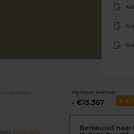
Kad
Gra
Gra
arde opvragen
Afgelopen kwartaal:
3,1
- €13.367
Benieuwd naar 
plaats
Amsterdam
.