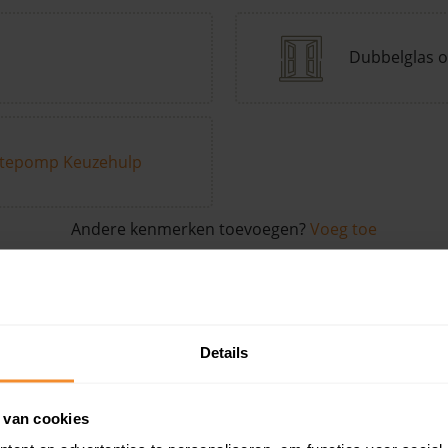
Dubbelglas o
tepomp Keuzehulp
Andere kenmerken toevoegen?
Voeg toe
in de buurt
Details
Woonoppervlak
Perceel
Ver
 van cookies