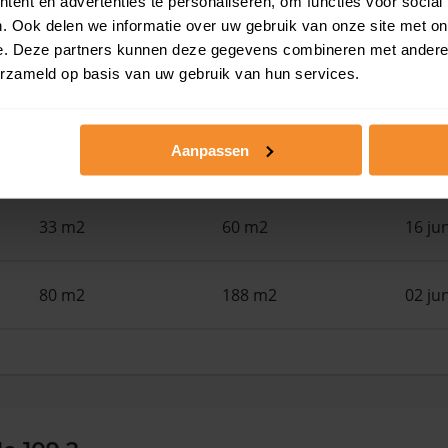
ent en advertenties te personaliseren, om functies voor social
24 m2
28 m2
30 ju
. Ook delen we informatie over uw gebruik van onze site met on
e. Deze partners kunnen deze gegevens combineren met andere i
erzameld op basis van uw gebruik van hun services.
22 m2
28 m2
30 ju
Aanpassen
108 m2
186 m2
17 ju
33 m2
60 m2
16 ju
80 m2
188 m2
02 ju