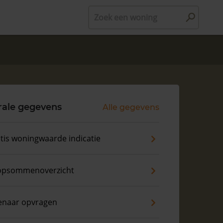
Zoek een woning
rale gegevens
Alle gegevens
tis woningwaarde indicatie
opsommenoverzicht
enaar opvragen