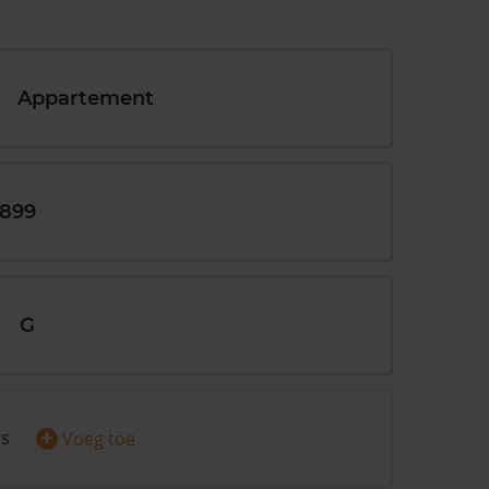
Appartement
1899
G
+
rs
Voeg toe