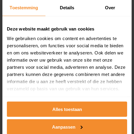
Toestemming
Details
Over
Een overzicht van alle verkochte woningen (koopsom
en koopdatum) binnen een postcodegebied. Dit
inclusief een jaar lang gratis updates van nieuwe
koopsommen.
Deze website maakt gebruik van cookies
We gebruiken cookies om content en advertenties te
personaliseren, om functies voor social media te bieden
en om ons websiteverkeer te analyseren. Ook delen we
Bekijk product
informatie over uw gebruik van onze site met onze
partners voor social media, adverteren en analyse. Deze
Direct leverbaar
partners kunnen deze gegevens combineren met andere
informatie die u aan ze heeft verstrekt of die ze hebben
verzameld op basis van uw gebruik van hun services.
Kadastrale kaart pakket
Alleen globale ligging perceel
Alles toestaan
Een uitgebreid overzicht van het perceel en
omliggende percelen met de kadastrale erfgrenzen,
Aanpassen
dit inclusief de luchtfoto!