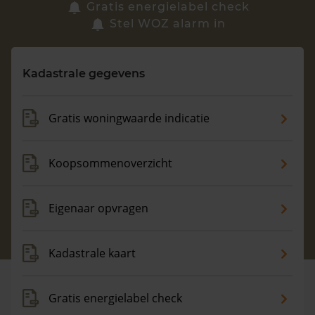
Zoek een woning
Gratis energielabel check
Stel WOZ alarm in
Vragen? Neem contact met ons op
Kadastrale gegevens
088 220 4200
Maandag t/m vrijdag - 08:00 -18:00
Gratis woningwaarde indicatie
Koopsommenoverzicht
Eigenaar opvragen
Kadastrale kaart
Gratis energielabel check