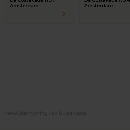
Da Costakade 173 1,
Da Costakade 173 4
Amsterdam
Amsterdam
Verwijder woning van Huizendata