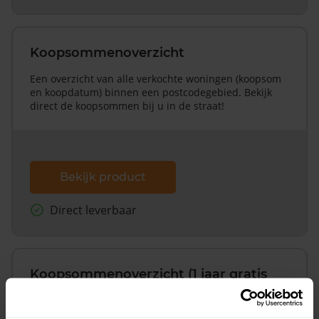
Koopsommenoverzicht
Een overzicht van alle verkochte woningen (koopsom
en koopdatum) binnen een postcodegebied. Bekijk
direct de koopsommen bij u in de straat!
Bekijk product
Direct leverbaar
Koopsommenoverzicht (1 jaar gratis
updates)
Inclusief 1 jaar gratis updates