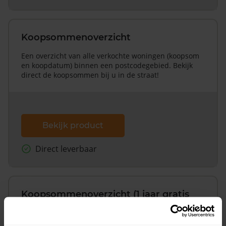
Koopsommenoverzicht
Een overzicht van alle verkochte woningen (koopsom
en koopdatum) binnen een postcodegebied. Bekijk
direct de koopsommen bij u in de straat!
Bekijk product
Direct leverbaar
Koopsommenoverzicht (1 jaar gratis
updates)
Inclusief 1 jaar gratis updates