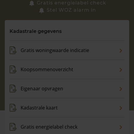
Zoek een woning
Gratis energielabel check
Stel WOZ alarm in
Vragen? Neem contact met ons op
Kadastrale gegevens
088 220 4200
Maandag t/m vrijdag - 08:00 -18:00
Gratis woningwaarde indicatie
Koopsommenoverzicht
Eigenaar opvragen
Kadastrale kaart
Gratis energielabel check