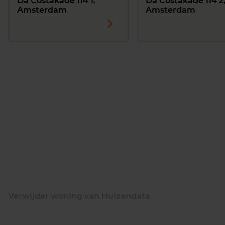
Da Costakade 114 1,
Da Costakade 114 2
Amsterdam
Amsterdam
Verwijder woning van Huizendata