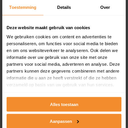
Toestemming
Details
Over
Een overzicht van alle verkochte woningen (koopsom
en koopdatum) binnen een postcodegebied. Dit
inclusief een jaar lang gratis updates van nieuwe
koopsommen.
Deze website maakt gebruik van cookies
We gebruiken cookies om content en advertenties te
personaliseren, om functies voor social media te bieden
en om ons websiteverkeer te analyseren. Ook delen we
Bekijk product
informatie over uw gebruik van onze site met onze
partners voor social media, adverteren en analyse. Deze
Direct leverbaar
partners kunnen deze gegevens combineren met andere
informatie die u aan ze heeft verstrekt of die ze hebben
verzameld op basis van uw gebruik van hun services.
Kadastrale kaart pakket
Alleen globale ligging perceel
Alles toestaan
Een uitgebreid overzicht van het perceel en
omliggende percelen met de kadastrale erfgrenzen,
Aanpassen
dit inclusief de luchtfoto!