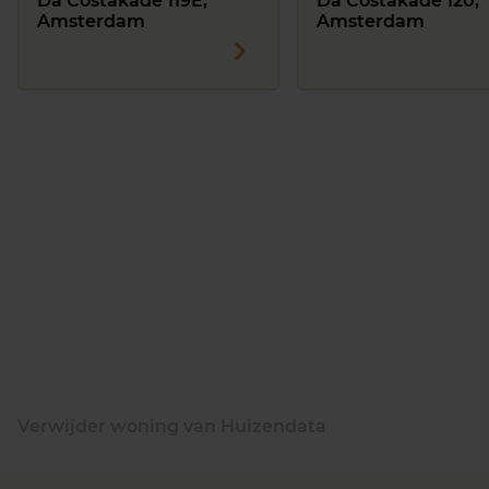
Da Costakade 119E,
Da Costakade 120,
Amsterdam
Amsterdam
Verwijder woning van Huizendata