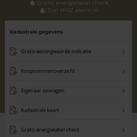
Zoek een woning
Gratis energielabel check
Stel WOZ alarm in
Vragen? Neem contact met ons op
Kadastrale gegevens
088 220 4200
Maandag t/m vrijdag - 08:00 -18:00
Gratis woningwaarde indicatie
Koopsommenoverzicht
Eigenaar opvragen
Kadastrale kaart
Gratis energielabel check