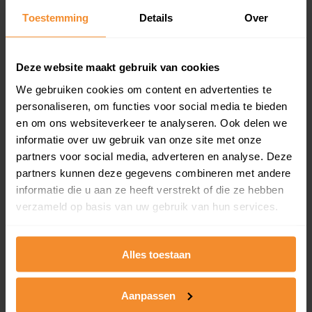
Toestemming
Details
Over
Een overzicht van alle verkochte woningen (koopsom
en koopdatum) binnen een postcodegebied. Dit
inclusief een jaar lang gratis updates van nieuwe
koopsommen.
Deze website maakt gebruik van cookies
We gebruiken cookies om content en advertenties te
personaliseren, om functies voor social media te bieden
en om ons websiteverkeer te analyseren. Ook delen we
Bekijk product
informatie over uw gebruik van onze site met onze
partners voor social media, adverteren en analyse. Deze
Direct leverbaar
partners kunnen deze gegevens combineren met andere
informatie die u aan ze heeft verstrekt of die ze hebben
verzameld op basis van uw gebruik van hun services.
Kadastrale kaart pakket
Alleen globale ligging perceel
Alles toestaan
Een uitgebreid overzicht van het perceel en
omliggende percelen met de kadastrale erfgrenzen,
Aanpassen
dit inclusief de luchtfoto!