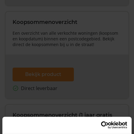
Koopsommenoverzicht
Een overzicht van alle verkochte woningen (koopsom
en koopdatum) binnen een postcodegebied. Bekijk
direct de koopsommen bij u in de straat!
Bekijk product
Direct leverbaar
Koopsommenoverzicht (1 jaar gratis
updates)
Inclusief 1 jaar gratis updates