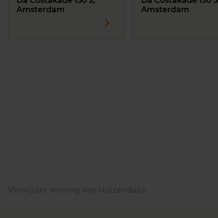
Da Costakade 130 2,
Da Costakade 130 3
Amsterdam
Amsterdam
Verwijder woning van Huizendata