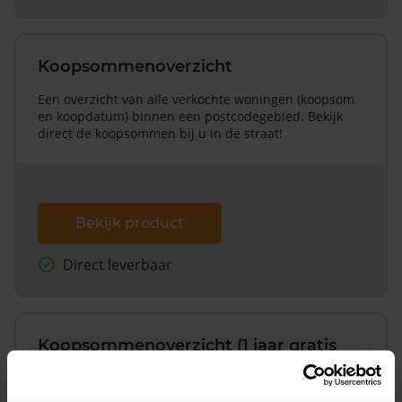
Koopsommenoverzicht
Een overzicht van alle verkochte woningen (koopsom
en koopdatum) binnen een postcodegebied. Bekijk
direct de koopsommen bij u in de straat!
Bekijk product
Direct leverbaar
Koopsommenoverzicht (1 jaar gratis
updates)
Inclusief 1 jaar gratis updates