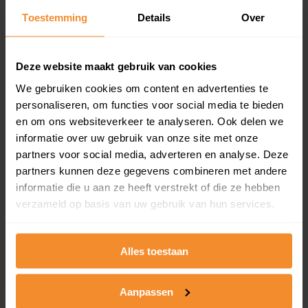
Toestemming
Details
Over
Een overzicht van alle verkochte woningen (koopsom
en koopdatum) binnen een postcodegebied. Dit
inclusief een jaar lang gratis updates van nieuwe
koopsommen.
Deze website maakt gebruik van cookies
We gebruiken cookies om content en advertenties te
personaliseren, om functies voor social media te bieden
en om ons websiteverkeer te analyseren. Ook delen we
Bekijk product
informatie over uw gebruik van onze site met onze
partners voor social media, adverteren en analyse. Deze
Direct leverbaar
partners kunnen deze gegevens combineren met andere
informatie die u aan ze heeft verstrekt of die ze hebben
verzameld op basis van uw gebruik van hun services.
Kadastrale kaart pakket
Alleen globale ligging perceel
Alles toestaan
Een uitgebreid overzicht van het perceel en
omliggende percelen met de kadastrale erfgrenzen,
Aanpassen
dit inclusief de luchtfoto!