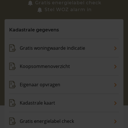
Zoek een woning
Gratis energielabel check
Stel WOZ alarm in
Vragen? Neem contact met ons op
Kadastrale gegevens
088 220 4200
Maandag t/m vrijdag - 08:00 -18:00
Gratis woningwaarde indicatie
Koopsommenoverzicht
Eigenaar opvragen
Kadastrale kaart
Gratis energielabel check