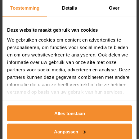
Toestemming
Details
Over
Een overzicht van alle verkochte woningen (koopsom
en koopdatum) binnen een postcodegebied. Dit
inclusief een jaar lang gratis updates van nieuwe
koopsommen.
Deze website maakt gebruik van cookies
We gebruiken cookies om content en advertenties te
personaliseren, om functies voor social media te bieden
en om ons websiteverkeer te analyseren. Ook delen we
Bekijk product
informatie over uw gebruik van onze site met onze
partners voor social media, adverteren en analyse. Deze
Direct leverbaar
partners kunnen deze gegevens combineren met andere
informatie die u aan ze heeft verstrekt of die ze hebben
verzameld op basis van uw gebruik van hun services.
Kadastrale kaart pakket
Alleen globale ligging perceel
Alles toestaan
Een uitgebreid overzicht van het perceel en
omliggende percelen met de kadastrale erfgrenzen,
Aanpassen
dit inclusief de luchtfoto!