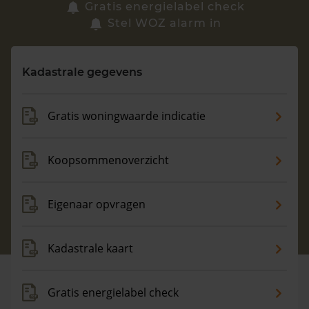
Zoek een woning
Gratis energielabel check
Stel WOZ alarm in
Vragen? Neem contact met ons op
Kadastrale gegevens
088 220 4200
Maandag t/m vrijdag - 08:00 -18:00
Gratis woningwaarde indicatie
Koopsommenoverzicht
Eigenaar opvragen
Kadastrale kaart
Gratis energielabel check