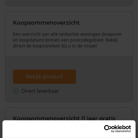
Koopsommenoverzicht
Een overzicht van alle verkochte woningen (koopsom
en koopdatum) binnen een postcodegebied. Bekijk
direct de koopsommen bij u in de straat!
Bekijk product
Direct leverbaar
Koopsommenoverzicht (1 jaar gratis
updates)
Inclusief 1 jaar gratis updates