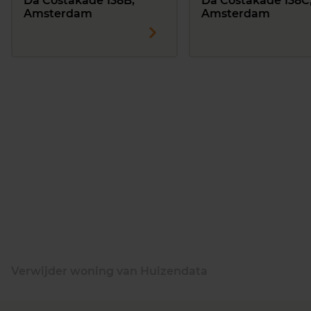
Da Costakade 138B,
Da Costakade 138C
Amsterdam
Amsterdam
Verwijder woning van Huizendata