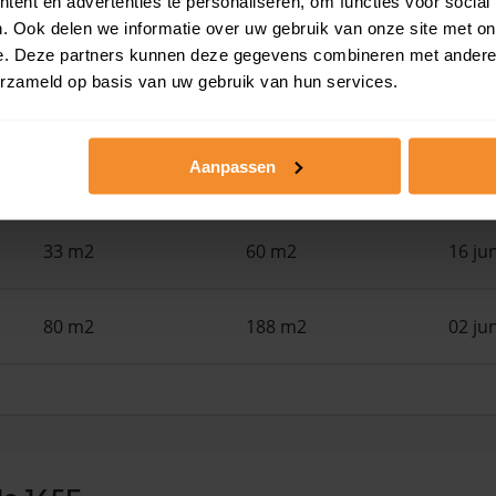
ent en advertenties te personaliseren, om functies voor social
24 m2
28 m2
30 ju
. Ook delen we informatie over uw gebruik van onze site met on
e. Deze partners kunnen deze gegevens combineren met andere i
erzameld op basis van uw gebruik van hun services.
22 m2
28 m2
30 ju
Aanpassen
108 m2
186 m2
17 ju
33 m2
60 m2
16 ju
80 m2
188 m2
02 ju