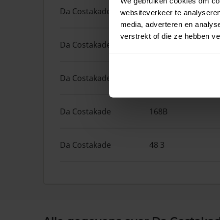
We gebruiken cookies om cont
Da Costakade
204
websiteverkeer te analyseren
media, adverteren en analys
verstrekt of die ze hebben v
Da Costakade
204 1
Da Costakade
46 2
Da Costakade
168B
Da Costakade
48 3