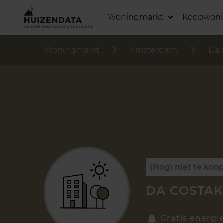
Woningmarkt
Koopwon
Woningmarkt
Amsterdam
Da 
(Nog) niet te koo
DA COSTAK
Gratis energi