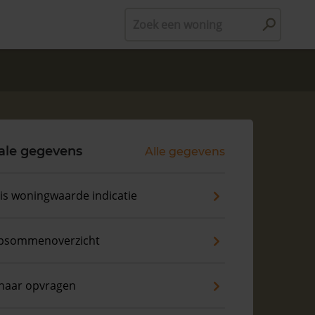
Zoek een woning
ale gegevens
Alle gegevens
is woningwaarde indicatie
psommenoverzicht
naar opvragen