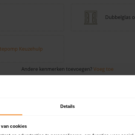
Dubbelglas o
tepomp Keuzehulp
Andere kenmerken toevoegen?
Voeg toe
in de buurt
Details
Woonoppervlak
Perceel
Ver
 van cookies