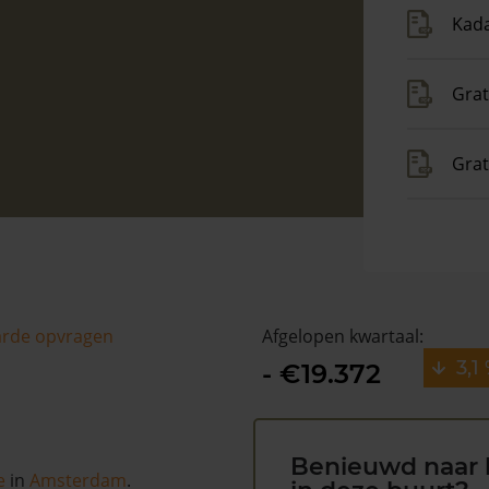
Kada
Grat
Gra
arde opvragen
Afgelopen kwartaal:
3,1
- €19.372
Benieuwd naar 
e
in
Amsterdam
.