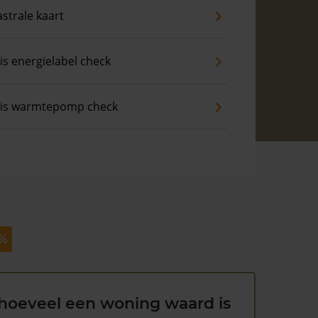
strale kaart
is energielabel check
tis warmtepomp check
 %
hoeveel een woning waard is