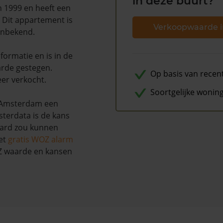
in deze buurt?
n 1999 en heeft een
. Dit appartement is
Verkoopwaarde i
onbekend.
ormatie en is in de
rde gestegen.
Op basis van recen
eer verkocht.
Soortgelijke wonin
 Amsterdam een
terdata is de kans
aard zou kunnen
et
gratis WOZ alarm
OZ waarde en kansen