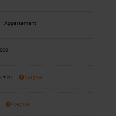
Appartement
1999
+
kamers
Voeg toe
+
Voeg toe