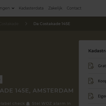
ingen
Kadasterdata
Zakelijk
Contact
Costakade
Da Costakade 145E
Kadastr
Grat
p
Koo
ADE 145E, AMSTERDAM
Eige
elabel check
Stel WOZ alarm in