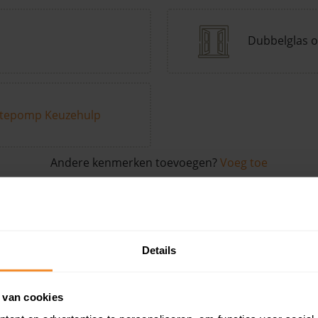
Dubbelglas o
tepomp Keuzehulp
Andere kenmerken toevoegen?
Voeg toe
in de buurt
Details
Woonoppervlak
Perceel
Ver
 van cookies