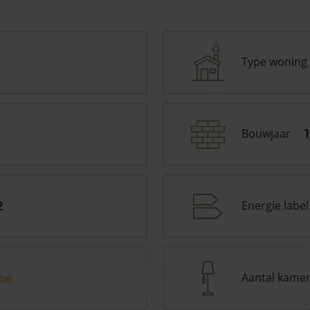
Type woning
Bouwjaar
Energie label
2
Aantal kame
toe