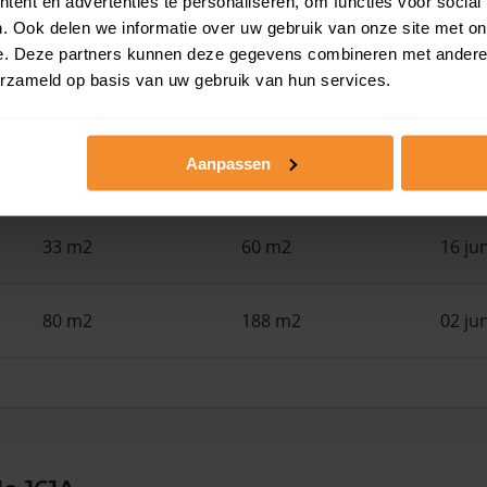
ent en advertenties te personaliseren, om functies voor social
24 m2
28 m2
30 ju
. Ook delen we informatie over uw gebruik van onze site met on
e. Deze partners kunnen deze gegevens combineren met andere i
erzameld op basis van uw gebruik van hun services.
22 m2
28 m2
30 ju
Aanpassen
108 m2
186 m2
17 ju
33 m2
60 m2
16 ju
80 m2
188 m2
02 ju