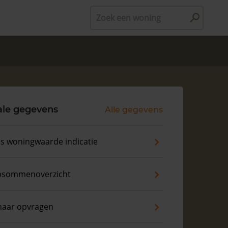
Zoek een woning
ale gegevens
Alle gegevens
is woningwaarde indicatie
psommenoverzicht
naar opvragen