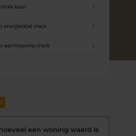
strale kaart
is energielabel check
is warmtepomp check
 %
hoeveel een woning waard is