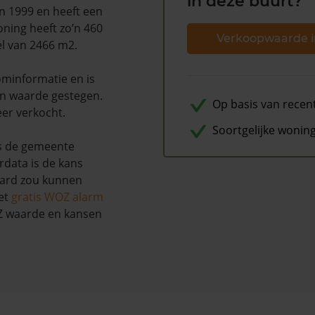
in deze buurt?
n 1999 en heeft een
ning heeft zo’n 460
Verkoopwaarde i
el van 2466 m2.
minformatie en is
n waarde gestegen.
Op basis van recen
eer verkocht.
Soortgelijke wonin
s de gemeente
rdata is de kans
aard zou kunnen
et
gratis WOZ alarm
OZ waarde en kansen