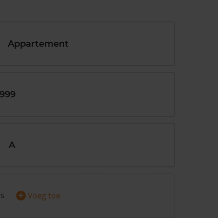
Appartement
1999
A
+
rs
Voeg toe