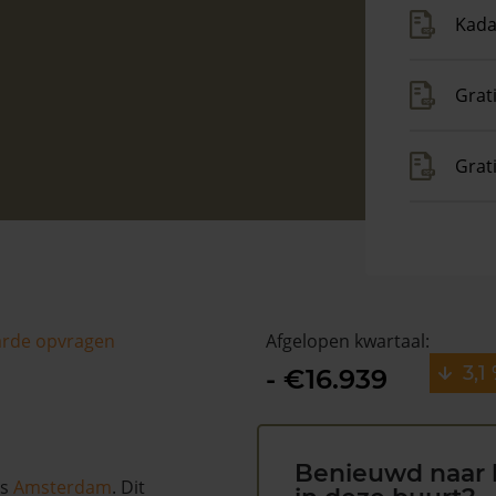
Kada
Grat
Grat
arde opvragen
Afgelopen kwartaal:
3,1
- €16.939
Benieuwd naar 
ts
Amsterdam
. Dit