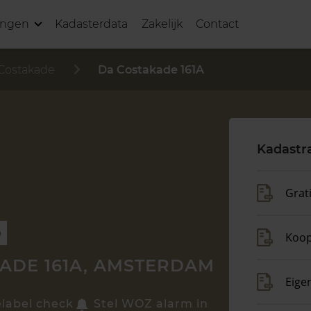
ingen
Kadasterdata
Zakelijk
Contact
Costakade
Da Costakade 161A
Kadastr
Grat
p
Koo
ADE 161A, AMSTERDAM
Eige
elabel check
Stel WOZ alarm in