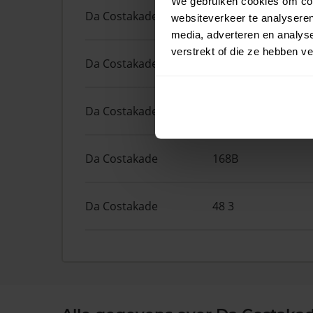
We gebruiken cookies om cont
Da Costakade
204
websiteverkeer te analyseren
media, adverteren en analys
verstrekt of die ze hebben v
Da Costakade
204 1
Da Costakade
46 2
Da Costakade
168B
Da Costakade
48 3