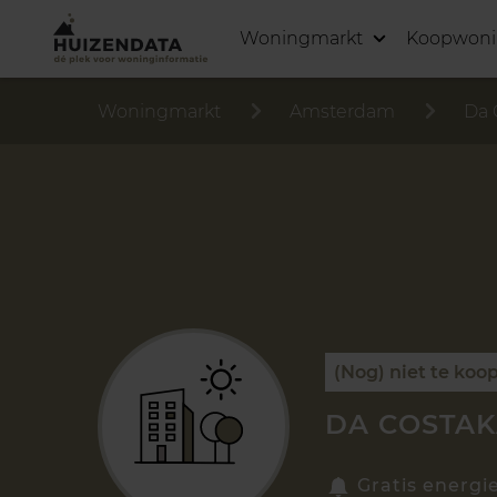
Woningmarkt
Koopwon
Woningmarkt
Amsterdam
Da 
(Nog) niet te koo
DA COSTAK
Gratis energi