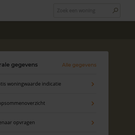
Zoek een woning
rale gegevens
Alle gegevens
tis woningwaarde indicatie
opsommenoverzicht
enaar opvragen