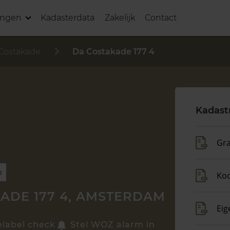
ingen
Kadasterdata
Zakelijk
Contact
Costakade
Da Costakade 177 4
Kadast
Gra
p
Ko
ADE 177 4, AMSTERDAM
Eig
elabel check
Stel WOZ alarm in