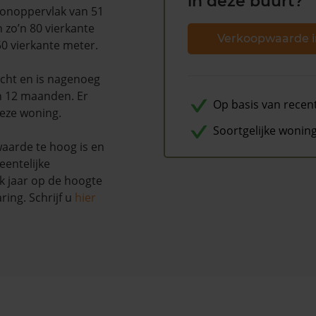
in deze buurt?
oonoppervlak van 51
 zo’n 80 vierkante
Verkoopwaarde i
50 vierkante meter.
ocht en is nagenoeg
n 12 maanden. Er
Op basis van recen
deze woning.
Soortgelijke wonin
waarde te hoog is en
entelijke
k jaar op de hoogte
ing. Schrijf u
hier