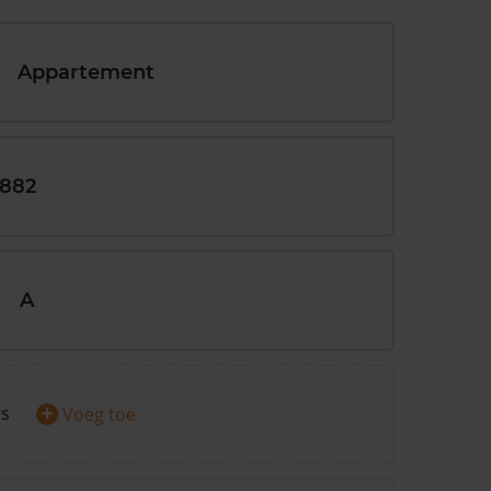
Appartement
1882
A
+
rs
Voeg toe