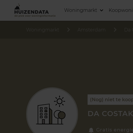
Woningmarkt
Koopwon
Woningmarkt
Amsterdam
Da 
(Nog) niet te koo
DA COSTAK
Gratis energi