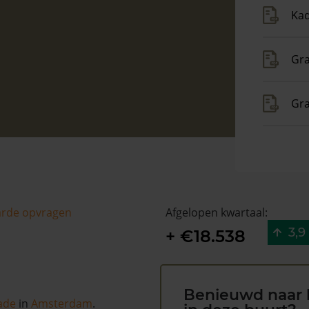
Kad
Gra
Gr
arde opvragen
Afgelopen kwartaal:
3,9
+ €18.538
Benieuwd naar 
ade
in
Amsterdam
.