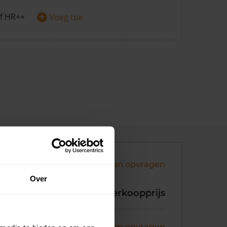
+
f HR++
Voeg toe
Andere koopsommen opvragen
Over
koopdatum
Verkoopprijs
ni 2026
Koopsom opvragen