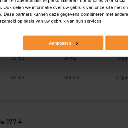
ent en advertenties te personaliseren, om functies voor social
. Ook delen we informatie over uw gebruik van onze site met on
e. Deze partners kunnen deze gegevens combineren met andere i
22 m2
28 m2
30 ju
erzameld op basis van uw gebruik van hun services.
108 m2
186 m2
17 ju
Aanpassen
33 m2
60 m2
16 ju
80 m2
188 m2
02 ju
e 177 4