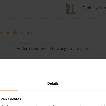
Dubbelglas o
tepomp Keuzehulp
Andere kenmerken toevoegen?
Voeg toe
in de buurt
Details
Woonoppervlak
Perceel
Ver
 van cookies
24 m2
28 m2
30 ju