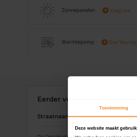
+
Zonnepanelen
Voeg toe
+
Warmtepomp
Doe Warmp
Eerder verkochte woningen 
Toestemming
Straatnaam
Huisnr.
Deze website maakt gebruik
Da Costakade
204