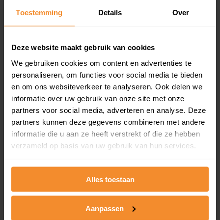
Toestemming
Details
Over
Een overzicht van alle verkochte woningen (koopsom
en koopdatum) binnen een postcodegebied. Dit
inclusief een jaar lang gratis updates van nieuwe
koopsommen.
Deze website maakt gebruik van cookies
We gebruiken cookies om content en advertenties te
personaliseren, om functies voor social media te bieden
en om ons websiteverkeer te analyseren. Ook delen we
Bekijk product
informatie over uw gebruik van onze site met onze
partners voor social media, adverteren en analyse. Deze
Direct leverbaar
partners kunnen deze gegevens combineren met andere
informatie die u aan ze heeft verstrekt of die ze hebben
verzameld op basis van uw gebruik van hun services.
Kadastrale kaart pakket
Alleen globale ligging perceel
Alles toestaan
Een uitgebreid overzicht van het perceel en
omliggende percelen met de kadastrale erfgrenzen,
Aanpassen
dit inclusief de luchtfoto!