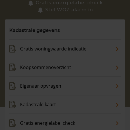
Zoek een woning
Gratis energielabel check
Stel WOZ alarm in
Vragen? Neem contact met ons op
Kadastrale gegevens
088 220 4200
Maandag t/m vrijdag - 08:00 -18:00
Gratis woningwaarde indicatie
Koopsommenoverzicht
Eigenaar opvragen
Kadastrale kaart
Gratis energielabel check