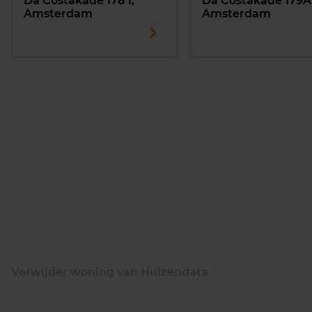
Da Costakade 178 1,
Da Costakade 179A
Amsterdam
Amsterdam
Verwijder woning van Huizendata