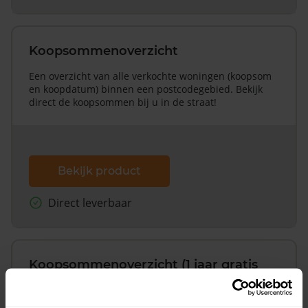
Koopsommenoverzicht
Een overzicht van alle verkochte woningen (koopsom
en koopdatum) binnen een postcodegebied. Bekijk
direct de koopsommen bij u in de straat!
Bekijk product
Direct leverbaar
Koopsommenoverzicht (1 jaar gratis
updates)
Inclusief 1 jaar gratis updates