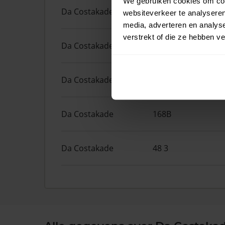
We gebruiken cookies om cont
Da Costakade
204
websiteverkeer te analyseren
media, adverteren en analys
verstrekt of die ze hebben v
Da Costakade
204 1
Da Costakade
46 2
Da Costakade
168B
Da Costakade
48 3