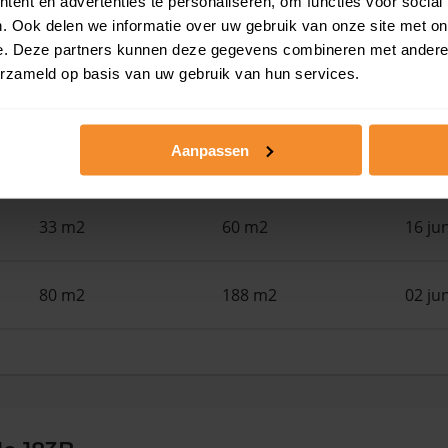
ent en advertenties te personaliseren, om functies voor social
24 m2
28 m2
30 ju
. Ook delen we informatie over uw gebruik van onze site met on
e. Deze partners kunnen deze gegevens combineren met andere i
erzameld op basis van uw gebruik van hun services.
22 m2
28 m2
30 ju
Aanpassen
108 m2
186 m2
17 ju
33 m2
60 m2
16 ju
80 m2
188 m2
02 ju