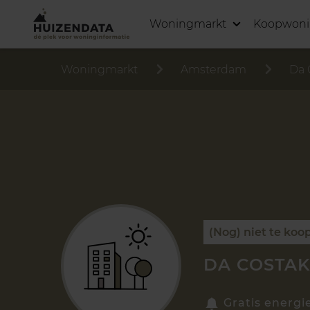
Woningmarkt
Koopwon
Woningmarkt
Amsterdam
Da 
(Nog) niet te koo
DA COSTAK
Gratis energi