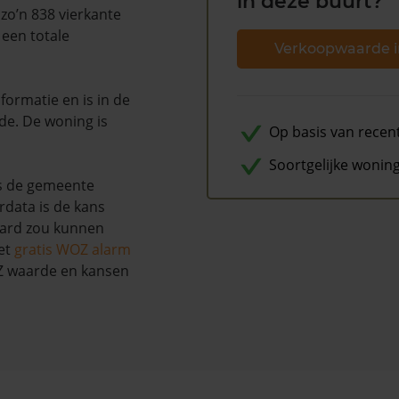
in deze buurt?
zo’n 838 vierkante
 een totale
Verkoopwaarde i
ormatie en is in de
de. De woning is
Op basis van recen
Soortgelijke wonin
s de gemeente
rdata is de kans
aard zou kunnen
et
gratis WOZ alarm
OZ waarde en kansen