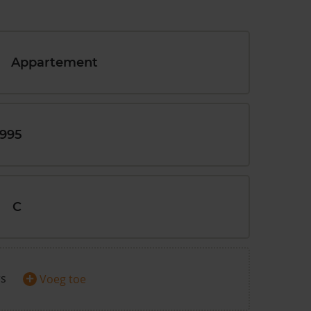
Appartement
1995
C
+
rs
Voeg toe