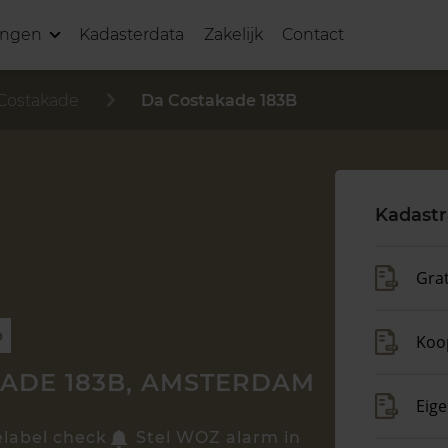
ingen
Kadasterdata
Zakelijk
Contact
Costakade
Da Costakade 183B
Kadastr
Grat
p
Koo
ADE 183B, AMSTERDAM
Eig
elabel check
Stel WOZ alarm in