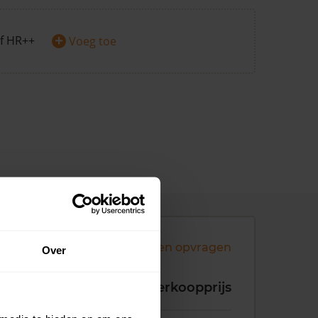
+
f HR++
Voeg toe
Andere koopsommen opvragen
Over
koopdatum
Verkoopprijs