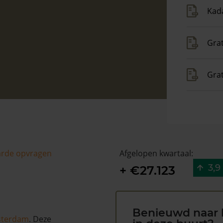
Kada
Grat
Gra
arde opvragen
Afgelopen kwartaal:
3,9
+ €27.123
Benieuwd naar 
terdam
. Deze