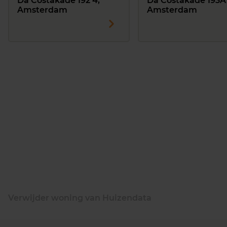
Da Costakade 192 4,
Da Costakade 193A
Amsterdam
Amsterdam
Verwijder woning van Huizendata