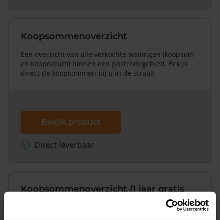
Koopsommenoverzicht
Een overzicht van alle verkochte woningen (koopsom
en koopdatum) binnen een postcodegebied. Bekijk
direct de koopsommen bij u in de straat!
Bekijk product
Direct leverbaar
Koopsommenoverzicht (1 jaar gratis
updates)
Inclusief 1 jaar gratis updates