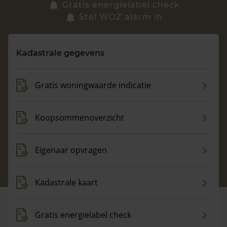
Zoek een woning
Gratis energielabel check
Stel WOZ alarm in
Vragen? Neem contact met ons op
Kadastrale gegevens
088 220 4200
Maandag t/m vrijdag - 08:00 -18:00
Gratis woningwaarde indicatie
Koopsommenoverzicht
Eigenaar opvragen
Kadastrale kaart
Gratis energielabel check