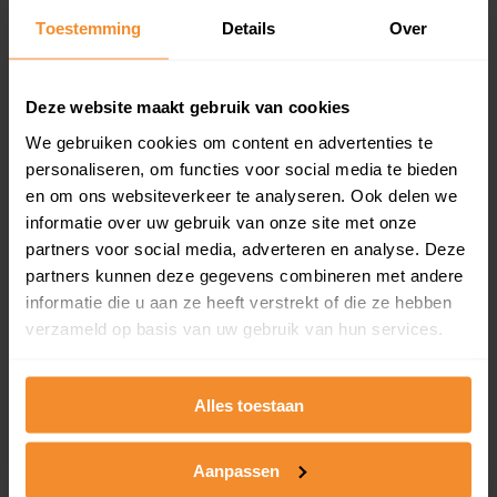
Toestemming
Details
Over
Een overzicht van alle verkochte woningen (koopsom
en koopdatum) binnen een postcodegebied. Dit
inclusief een jaar lang gratis updates van nieuwe
koopsommen.
Deze website maakt gebruik van cookies
We gebruiken cookies om content en advertenties te
personaliseren, om functies voor social media te bieden
en om ons websiteverkeer te analyseren. Ook delen we
Bekijk product
informatie over uw gebruik van onze site met onze
partners voor social media, adverteren en analyse. Deze
Direct leverbaar
partners kunnen deze gegevens combineren met andere
informatie die u aan ze heeft verstrekt of die ze hebben
verzameld op basis van uw gebruik van hun services.
Kadastrale kaart pakket
Alleen globale ligging perceel
Alles toestaan
Een uitgebreid overzicht van het perceel en
omliggende percelen met de kadastrale erfgrenzen,
Aanpassen
dit inclusief de luchtfoto!