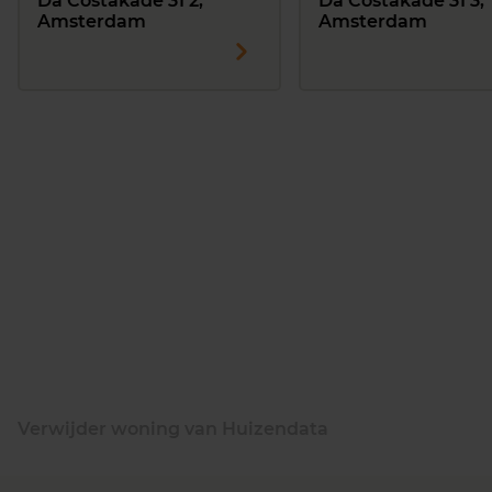
Da Costakade 31 2,
Da Costakade 31 3,
Amsterdam
Amsterdam
Verwijder woning van Huizendata