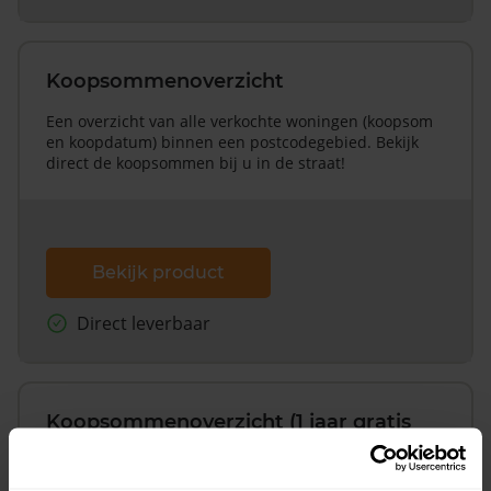
Koopsommenoverzicht
Een overzicht van alle verkochte woningen (koopsom
en koopdatum) binnen een postcodegebied. Bekijk
direct de koopsommen bij u in de straat!
Bekijk product
Direct leverbaar
Koopsommenoverzicht (1 jaar gratis
updates)
Inclusief 1 jaar gratis updates