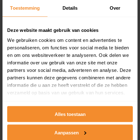
Toestemming
Details
Over
Een overzicht van alle verkochte woningen (koopsom
en koopdatum) binnen een postcodegebied. Dit
inclusief een jaar lang gratis updates van nieuwe
koopsommen.
Deze website maakt gebruik van cookies
We gebruiken cookies om content en advertenties te
personaliseren, om functies voor social media te bieden
en om ons websiteverkeer te analyseren. Ook delen we
Bekijk product
informatie over uw gebruik van onze site met onze
partners voor social media, adverteren en analyse. Deze
Direct leverbaar
partners kunnen deze gegevens combineren met andere
informatie die u aan ze heeft verstrekt of die ze hebben
verzameld op basis van uw gebruik van hun services.
Kadastrale kaart pakket
Alleen globale ligging perceel
Alles toestaan
Een uitgebreid overzicht van het perceel en
omliggende percelen met de kadastrale erfgrenzen,
Aanpassen
dit inclusief de luchtfoto!