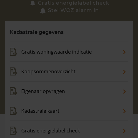
Zoek een woning
Gratis energielabel check
Stel WOZ alarm in
Vragen? Neem contact met ons op
Kadastrale gegevens
088 220 4200
Maandag t/m vrijdag - 08:00 -18:00
Gratis woningwaarde indicatie
Koopsommenoverzicht
Eigenaar opvragen
Kadastrale kaart
Gratis energielabel check