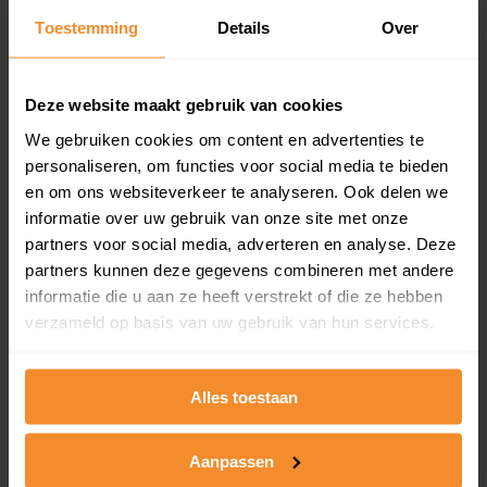
Toestemming
Details
Over
Een overzicht van alle verkochte woningen (koopsom
en koopdatum) binnen een postcodegebied. Dit
inclusief een jaar lang gratis updates van nieuwe
koopsommen.
Deze website maakt gebruik van cookies
We gebruiken cookies om content en advertenties te
personaliseren, om functies voor social media te bieden
en om ons websiteverkeer te analyseren. Ook delen we
Bekijk product
informatie over uw gebruik van onze site met onze
partners voor social media, adverteren en analyse. Deze
Direct leverbaar
partners kunnen deze gegevens combineren met andere
informatie die u aan ze heeft verstrekt of die ze hebben
verzameld op basis van uw gebruik van hun services.
Kadastrale kaart pakket
Alleen globale ligging perceel
Alles toestaan
Een uitgebreid overzicht van het perceel en
omliggende percelen met de kadastrale erfgrenzen,
Aanpassen
dit inclusief de luchtfoto!