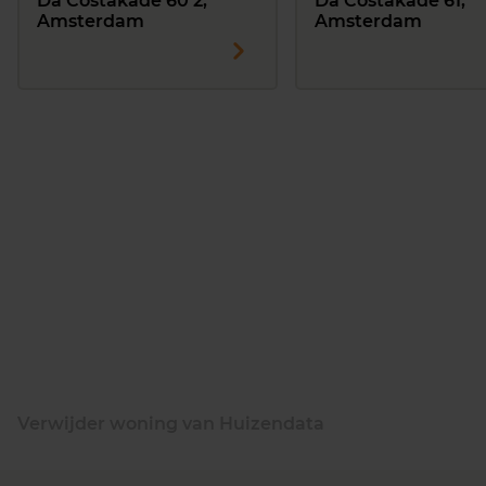
Da Costakade 60 2,
Da Costakade 61,
Amsterdam
Amsterdam
Verwijder woning van Huizendata