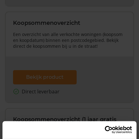
Koopsommenoverzicht
Een overzicht van alle verkochte woningen (koopsom
en koopdatum) binnen een postcodegebied. Bekijk
direct de koopsommen bij u in de straat!
Bekijk product
Direct leverbaar
Koopsommenoverzicht (1 jaar gratis
updates)
Inclusief 1 jaar gratis updates