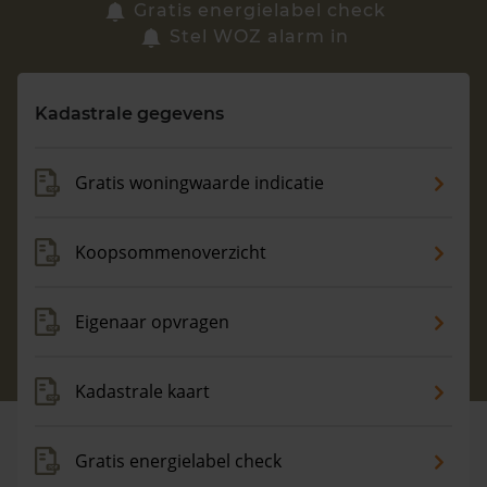
Zoek een woning
Gratis energielabel check
Stel WOZ alarm in
Vragen? Neem contact met ons op
Kadastrale gegevens
088 220 4200
Maandag t/m vrijdag - 08:00 -18:00
Gratis woningwaarde indicatie
Koopsommenoverzicht
Eigenaar opvragen
Kadastrale kaart
Gratis energielabel check