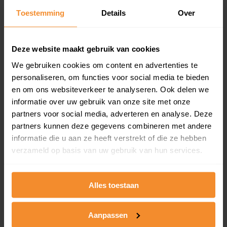
Toestemming
Details
Over
Een overzicht van alle verkochte woningen (koopsom
en koopdatum) binnen een postcodegebied. Dit
inclusief een jaar lang gratis updates van nieuwe
koopsommen.
Deze website maakt gebruik van cookies
We gebruiken cookies om content en advertenties te
personaliseren, om functies voor social media te bieden
en om ons websiteverkeer te analyseren. Ook delen we
Bekijk product
informatie over uw gebruik van onze site met onze
partners voor social media, adverteren en analyse. Deze
Direct leverbaar
partners kunnen deze gegevens combineren met andere
informatie die u aan ze heeft verstrekt of die ze hebben
verzameld op basis van uw gebruik van hun services.
Kadastrale kaart pakket
Alleen globale ligging perceel
Alles toestaan
Een uitgebreid overzicht van het perceel en
omliggende percelen met de kadastrale erfgrenzen,
Aanpassen
dit inclusief de luchtfoto!