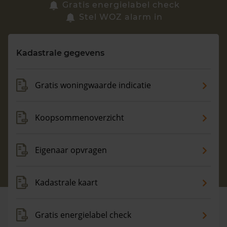
Zoek een woning
Gratis energielabel check
Stel WOZ alarm in
Vragen? Neem contact met ons op
Kadastrale gegevens
088 220 4200
Maandag t/m vrijdag - 08:00 -18:00
Gratis woningwaarde indicatie
Koopsommenoverzicht
Eigenaar opvragen
Kadastrale kaart
Gratis energielabel check