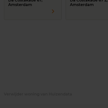
Da Costakade 67,
Da Costakade 67 2,
Amsterdam
Amsterdam
Verwijder woning van Huizendata