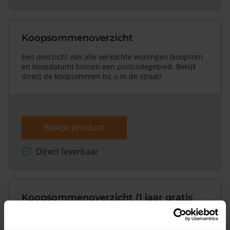
Koopsommenoverzicht
Een overzicht van alle verkochte woningen (koopsom
en koopdatum) binnen een postcodegebied. Bekijk
direct de koopsommen bij u in de straat!
Bekijk product
Direct leverbaar
Koopsommenoverzicht (1 jaar gratis
updates)
Inclusief 1 jaar gratis updates