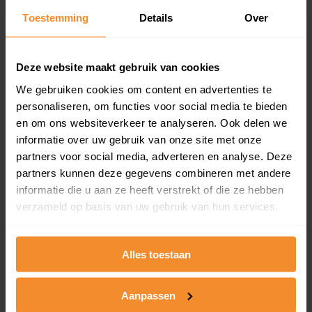
Toestemming
Details
Over
Een overzicht van alle verkochte woningen (koopsom
en koopdatum) binnen een postcodegebied. Dit
inclusief een jaar lang gratis updates van nieuwe
koopsommen.
Deze website maakt gebruik van cookies
We gebruiken cookies om content en advertenties te
personaliseren, om functies voor social media te bieden
en om ons websiteverkeer te analyseren. Ook delen we
Bekijk product
informatie over uw gebruik van onze site met onze
partners voor social media, adverteren en analyse. Deze
Direct leverbaar
partners kunnen deze gegevens combineren met andere
informatie die u aan ze heeft verstrekt of die ze hebben
verzameld op basis van uw gebruik van hun services.
Kadastrale kaart pakket
Alleen globale ligging perceel
Alles toestaan
Een uitgebreid overzicht van het perceel en
omliggende percelen met de kadastrale erfgrenzen,
Aanpassen
dit inclusief de luchtfoto!