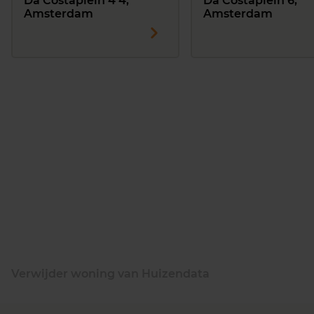
Da Costaplein 4 4,
Da Costaplein 6,
Amsterdam
Amsterdam
Verwijder woning van Huizendata