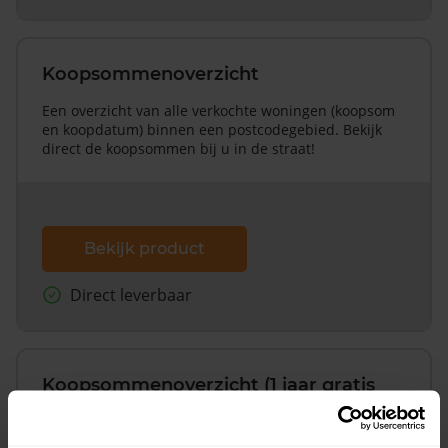
Koopsommenoverzicht
Een overzicht van alle verkochte woningen (koopsom
en koopdatum) binnen een postcodegebied. Bekijk
direct de koopsommen bij u in de straat!
Bekijk product
Direct leverbaar
Koopsommenoverzicht (1 jaar gratis
updates)
Inclusief 1 jaar gratis updates