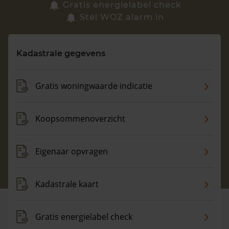
Zoek een woning
Gratis energielabel check
Stel WOZ alarm in
Vragen? Neem contact met ons op
Kadastrale gegevens
088 220 4200
Maandag t/m vrijdag - 08:00 -18:00
Gratis woningwaarde indicatie
Koopsommenoverzicht
Eigenaar opvragen
Kadastrale kaart
Gratis energielabel check