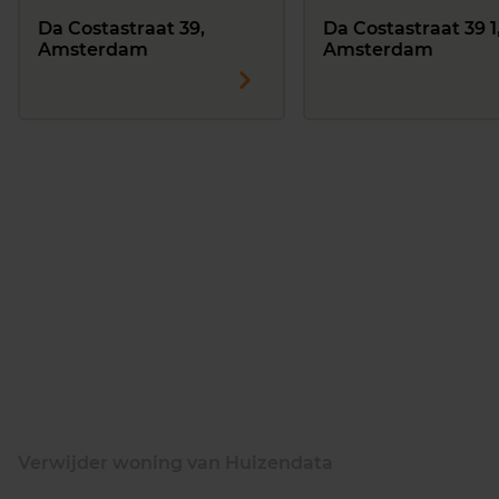
Da Costastraat 39,
Da Costastraat 39 1
Amsterdam
Amsterdam
Verwijder woning van Huizendata