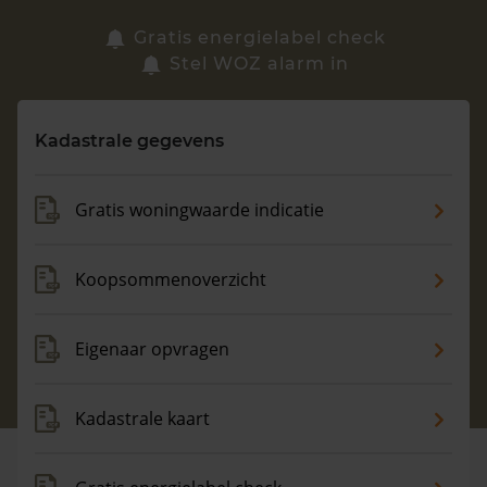
Zoek een woning
Gratis energielabel check
Stel WOZ alarm in
Vragen? Neem contact met ons op
Kadastrale gegevens
088 220 4200
Maandag t/m vrijdag - 08:00 -18:00
Gratis woningwaarde indicatie
Koopsommenoverzicht
Eigenaar opvragen
Kadastrale kaart