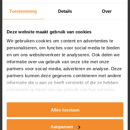
Inclusief 1 jaar gratis updates
Toestemming
Details
Over
Een overzicht van alle verkochte woningen (koopsom
en koopdatum) binnen een postcodegebied. Dit
inclusief een jaar lang gratis updates van nieuwe
Deze website maakt gebruik van cookies
koopsommen.
We gebruiken cookies om content en advertenties te
personaliseren, om functies voor social media te bieden
en om ons websiteverkeer te analyseren. Ook delen we
Bekijk product
informatie over uw gebruik van onze site met onze
partners voor social media, adverteren en analyse. Deze
Direct leverbaar
partners kunnen deze gegevens combineren met andere
informatie die u aan ze heeft verstrekt of die ze hebben
verzameld op basis van uw gebruik van hun services.
Kadastrale kaart pakket
Alles toestaan
Alleen globale ligging perceel
Een uitgebreid overzicht van het perceel en
omliggende percelen met de kadastrale erfgrenzen,
Aanpassen