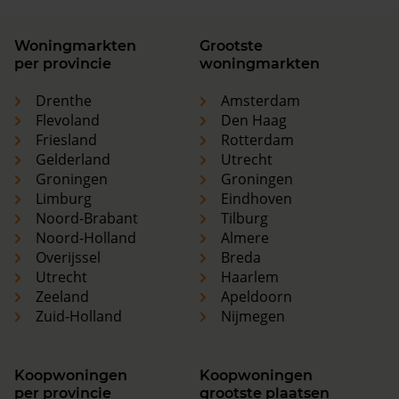
Woningmarkten
Grootste
per provincie
woningmarkten
Drenthe
Amsterdam
Flevoland
Den Haag
Friesland
Rotterdam
Gelderland
Utrecht
Groningen
Groningen
Limburg
Eindhoven
Noord-Brabant
Tilburg
Noord-Holland
Almere
Overijssel
Breda
Utrecht
Haarlem
Zeeland
Apeldoorn
Zuid-Holland
Nijmegen
Koopwoningen
Koopwoningen
per provincie
grootste plaatsen