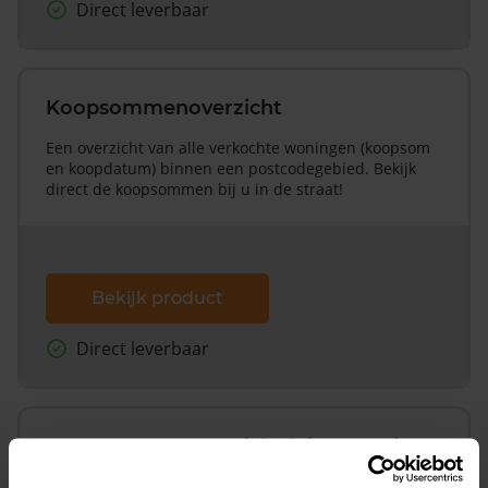
Direct leverbaar
Koopsommenoverzicht
Een overzicht van alle verkochte woningen (koopsom
en koopdatum) binnen een postcodegebied. Bekijk
direct de koopsommen bij u in de straat!
Bekijk product
Direct leverbaar
Koopsommenoverzicht (1 jaar gratis
updates)