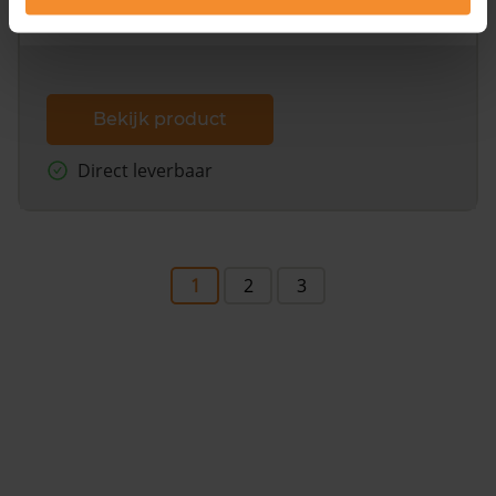
dit inclusief de luchtfoto!
Bekijk product
Direct leverbaar
1
2
3