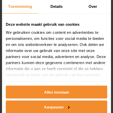
Toestemming
Details
Over
Een overzicht van alle verkochte woningen (koopsom
en koopdatum) binnen een postcodegebied. Dit
inclusief een jaar lang gratis updates van nieuwe
koopsommen.
Deze website maakt gebruik van cookies
We gebruiken cookies om content en advertenties te
personaliseren, om functies voor social media te bieden
en om ons websiteverkeer te analyseren. Ook delen we
Bekijk product
informatie over uw gebruik van onze site met onze
partners voor social media, adverteren en analyse. Deze
Direct leverbaar
partners kunnen deze gegevens combineren met andere
informatie die u aan ze heeft verstrekt of die ze hebben
verzameld op basis van uw gebruik van hun services.
Kadastrale kaart pakket
Alleen globale ligging perceel
Alles toestaan
Een uitgebreid overzicht van het perceel en
omliggende percelen met de kadastrale erfgrenzen,
Aanpassen
dit inclusief de luchtfoto!