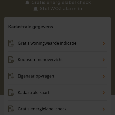
Zoek een woning
Gratis energielabel check
Stel WOZ alarm in
Vragen? Neem contact met ons op
Kadastrale gegevens
088 220 4200
Maandag t/m vrijdag - 08:00 -18:00
Gratis woningwaarde indicatie
Koopsommenoverzicht
Eigenaar opvragen
Kadastrale kaart
Gratis energielabel check