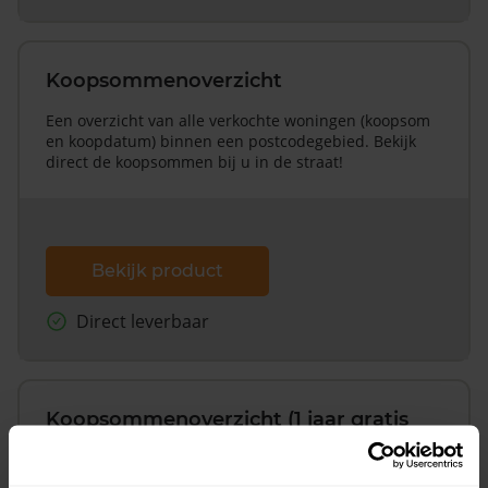
Koopsommenoverzicht
Een overzicht van alle verkochte woningen (koopsom
en koopdatum) binnen een postcodegebied. Bekijk
direct de koopsommen bij u in de straat!
Bekijk product
Direct leverbaar
Koopsommenoverzicht (1 jaar gratis
updates)
Inclusief 1 jaar gratis updates