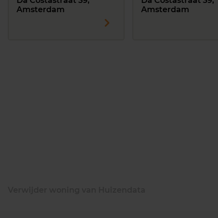
Da Costastraat 39,
Da Costastraat 39,
Amsterdam
Amsterdam
Verwijder woning van Huizendata