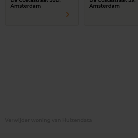
Da Costastraat 58D,
Da Costastraat 59,
Amsterdam
Amsterdam
Verwijder woning van Huizendata