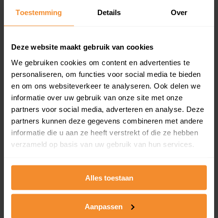
Toestemming
Details
Over
Een overzicht van alle verkochte woningen (koopsom
en koopdatum) binnen een postcodegebied. Dit
inclusief een jaar lang gratis updates van nieuwe
koopsommen.
Deze website maakt gebruik van cookies
We gebruiken cookies om content en advertenties te
personaliseren, om functies voor social media te bieden
en om ons websiteverkeer te analyseren. Ook delen we
Bekijk product
informatie over uw gebruik van onze site met onze
partners voor social media, adverteren en analyse. Deze
Direct leverbaar
partners kunnen deze gegevens combineren met andere
informatie die u aan ze heeft verstrekt of die ze hebben
verzameld op basis van uw gebruik van hun services.
Kadastrale kaart pakket
Alleen globale ligging perceel
Alles toestaan
Een uitgebreid overzicht van het perceel en
omliggende percelen met de kadastrale erfgrenzen,
Aanpassen
dit inclusief de luchtfoto!