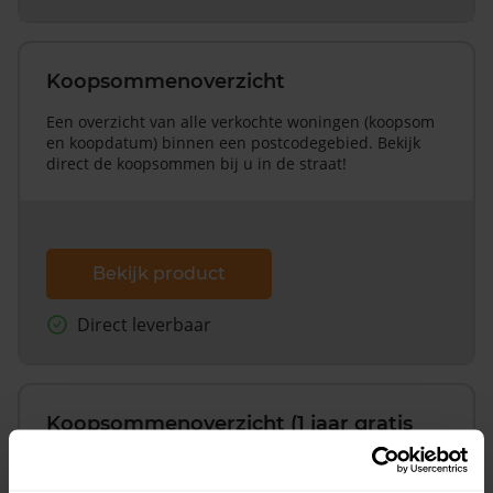
Koopsommenoverzicht
Een overzicht van alle verkochte woningen (koopsom
en koopdatum) binnen een postcodegebied. Bekijk
direct de koopsommen bij u in de straat!
Bekijk product
Direct leverbaar
Koopsommenoverzicht (1 jaar gratis
updates)
Inclusief 1 jaar gratis updates