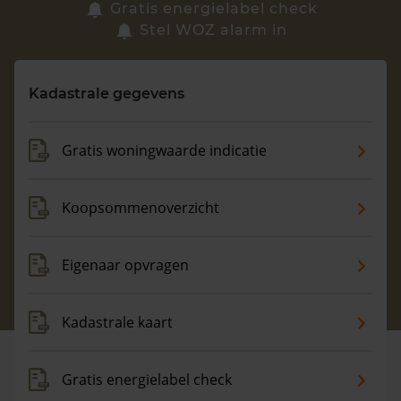
Zoek een woning
Gratis energielabel check
Stel WOZ alarm in
Vragen? Neem contact met ons op
Kadastrale gegevens
088 220 4200
Maandag t/m vrijdag - 08:00 -18:00
Gratis woningwaarde indicatie
Koopsommenoverzicht
Eigenaar opvragen
Kadastrale kaart
Gratis energielabel check