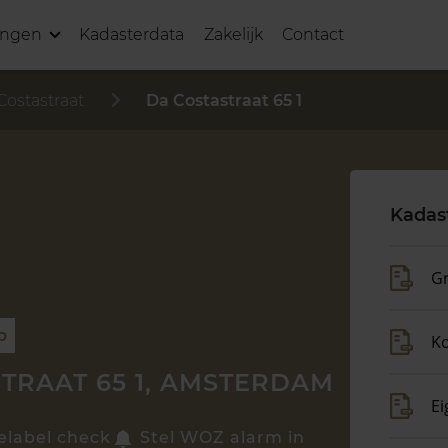
ingen
Kadasterdata
Zakelijk
Contact
Costastraat
Da Costastraat 65 1
Kadas
Gr
p
K
TRAAT 65 1, AMSTERDAM
Ei
elabel check
Stel WOZ alarm in