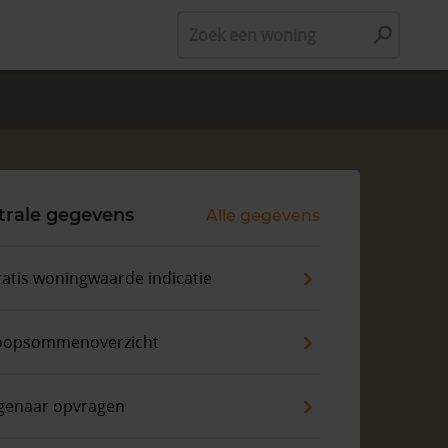
Zoek een woning
trale gegevens
Alle gegevens
atis woningwaarde indicatie
oopsommenoverzicht
genaar opvragen