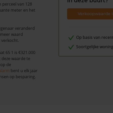
in deze buurt?
n perceel van 128
rkante meter en het
Verkoopwaarde i
 eigenaar veranderd
% meer waard
Op basis van recen
 verkocht.
Soortgelijke wonin
t 65 1 is €321.000
t deze waarde te
 op de
alarm
bent u elk jaar
nsen op besparing.