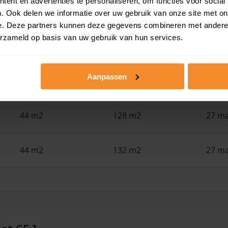
ent en advertenties te personaliseren, om functies voor social
34 m2
305 m2
22 ju
. Ook delen we informatie over uw gebruik van onze site met on
e. Deze partners kunnen deze gegevens combineren met andere i
erzameld op basis van uw gebruik van hun services.
48 m2
94 m2
15 ju
Aanpassen
43 m2
132 m2
29 me
44 m2
128 m2
27 ma
44 m2
132 m2
27 ma