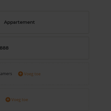
Appartement
1888
+
kamers
Voeg toe
+
Voeg toe