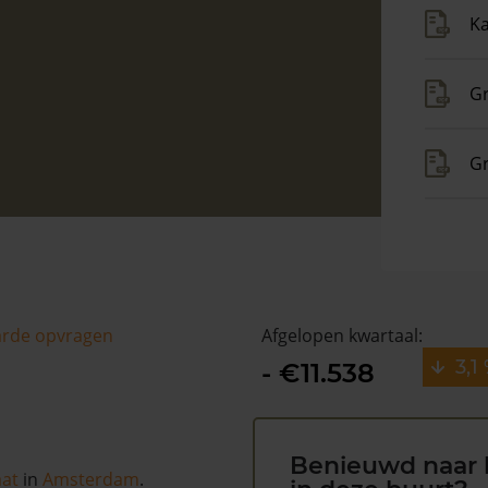
Ka
Gr
G
arde opvragen
Afgelopen kwartaal:
3,1
- €11.538
Benieuwd naar 
aat
in
Amsterdam
.