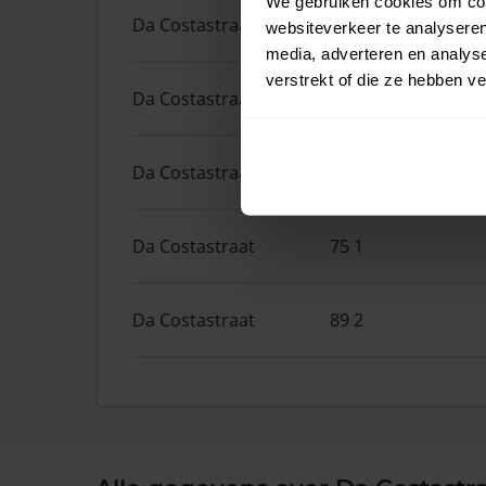
We gebruiken cookies om cont
Da Costastraat
98
websiteverkeer te analyseren
media, adverteren en analys
verstrekt of die ze hebben v
Da Costastraat
49 2
Da Costastraat
63 3
Da Costastraat
75 1
Da Costastraat
89 2