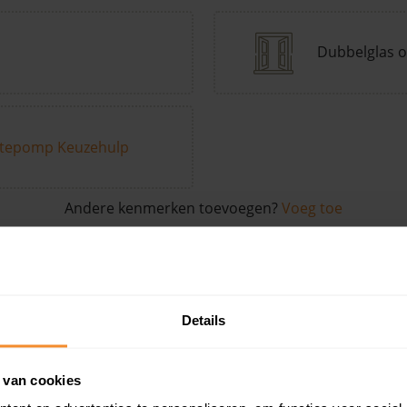
Dubbelglas o
tepomp Keuzehulp
Andere kenmerken toevoegen?
Voeg toe
in de buurt
Details
Woonoppervlak
Perceel
Ver
 van cookies