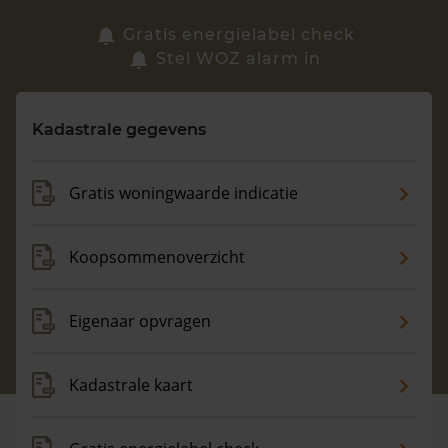
Zoek een woning
Gratis energielabel check
Stel WOZ alarm in
Vragen? Neem contact met ons op
Kadastrale gegevens
088 220 4200
Maandag t/m vrijdag - 08:00 -18:00
Gratis woningwaarde indicatie
Koopsommenoverzicht
Eigenaar opvragen
Kadastrale kaart