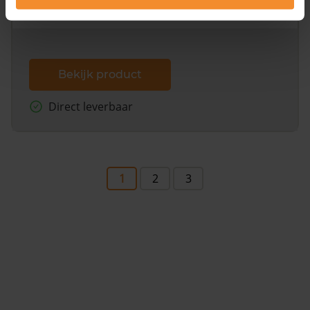
dit inclusief de luchtfoto!
Bekijk product
Direct leverbaar
1
2
3