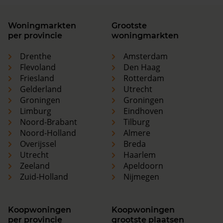
Woningmarkten
Grootste
per provincie
woningmarkten
Drenthe
Amsterdam
Flevoland
Den Haag
Friesland
Rotterdam
Gelderland
Utrecht
Groningen
Groningen
Limburg
Eindhoven
Noord-Brabant
Tilburg
Noord-Holland
Almere
Overijssel
Breda
Utrecht
Haarlem
Zeeland
Apeldoorn
Zuid-Holland
Nijmegen
Koopwoningen
Koopwoningen
per provincie
grootste plaatsen