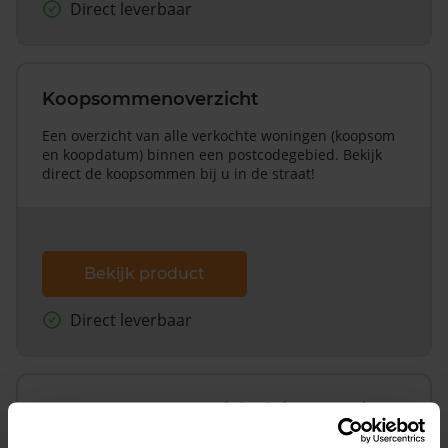
Direct leverbaar
Koopsommenoverzicht
Een overzicht van alle verkochte woningen (koopsom
en koopdatum) binnen een postcodegebied. Bekijk
direct de koopsommen bij u in de straat!
Bekijk product
Direct leverbaar
Koopsommenoverzicht (1 jaar gratis
updates)