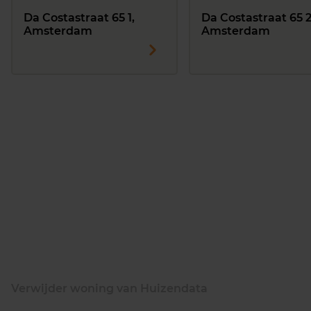
Da Costastraat 65 1,
Da Costastraat 65 2
Amsterdam
Amsterdam
Verwijder woning van Huizendata