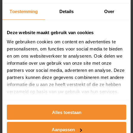
Inclusief 1 jaar gratis updates
Toestemming
Details
Over
Een overzicht van alle verkochte woningen (koopsom
en koopdatum) binnen een postcodegebied. Dit
inclusief een jaar lang gratis updates van nieuwe
Deze website maakt gebruik van cookies
koopsommen.
We gebruiken cookies om content en advertenties te
personaliseren, om functies voor social media te bieden
en om ons websiteverkeer te analyseren. Ook delen we
Bekijk product
informatie over uw gebruik van onze site met onze
partners voor social media, adverteren en analyse. Deze
Direct leverbaar
partners kunnen deze gegevens combineren met andere
informatie die u aan ze heeft verstrekt of die ze hebben
verzameld op basis van uw gebruik van hun services.
Kadastrale kaart pakket
Alles toestaan
Alleen globale ligging perceel
Een uitgebreid overzicht van het perceel en
omliggende percelen met de kadastrale erfgrenzen,
Aanpassen