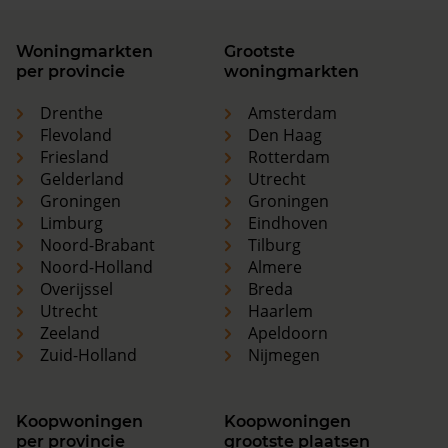
Woningmarkten
Grootste
per provincie
woningmarkten
Drenthe
Amsterdam
Flevoland
Den Haag
Friesland
Rotterdam
Gelderland
Utrecht
Groningen
Groningen
Limburg
Eindhoven
Noord-Brabant
Tilburg
Noord-Holland
Almere
Overijssel
Breda
Utrecht
Haarlem
Zeeland
Apeldoorn
Zuid-Holland
Nijmegen
Koopwoningen
Koopwoningen
per provincie
grootste plaatsen