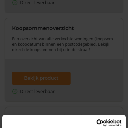
Direct leverbaar
Koopsommenoverzicht
Een overzicht van alle verkochte woningen (koopsom
en koopdatum) binnen een postcodegebied. Bekijk
direct de koopsommen bij u in de straat!
Bekijk product
Direct leverbaar
Koopsommenoverzicht (1 jaar gratis
updates)