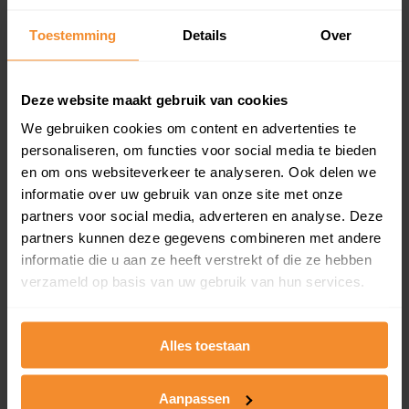
Inclusief 1 jaar gratis updates
Toestemming
Details
Over
Een overzicht van alle verkochte woningen (koopsom
en koopdatum) binnen een postcodegebied. Dit
inclusief een jaar lang gratis updates van nieuwe
Deze website maakt gebruik van cookies
koopsommen.
We gebruiken cookies om content en advertenties te
personaliseren, om functies voor social media te bieden
en om ons websiteverkeer te analyseren. Ook delen we
Bekijk product
informatie over uw gebruik van onze site met onze
partners voor social media, adverteren en analyse. Deze
Direct leverbaar
partners kunnen deze gegevens combineren met andere
informatie die u aan ze heeft verstrekt of die ze hebben
verzameld op basis van uw gebruik van hun services.
Kadastrale kaart pakket
Alles toestaan
Alleen globale ligging perceel
Een uitgebreid overzicht van het perceel en
omliggende percelen met de kadastrale erfgrenzen,
Aanpassen