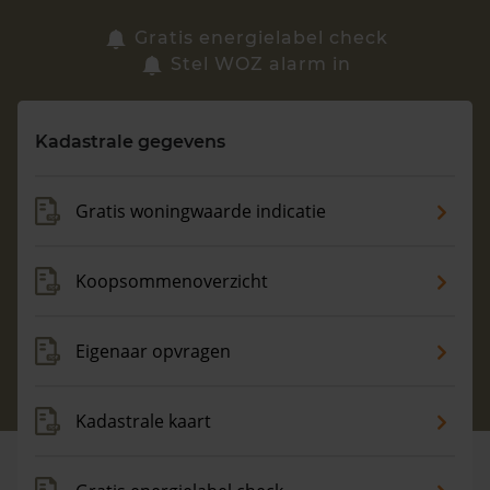
Zoek een woning
Gratis energielabel check
Stel WOZ alarm in
Vragen? Neem contact met ons op
Kadastrale gegevens
088 220 4200
Maandag t/m vrijdag - 08:00 -18:00
Gratis woningwaarde indicatie
Koopsommenoverzicht
Eigenaar opvragen
Kadastrale kaart