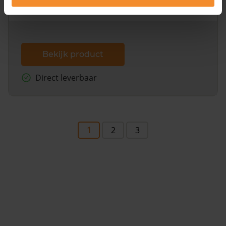
dit inclusief de luchtfoto!
Bekijk product
Direct leverbaar
1
2
3