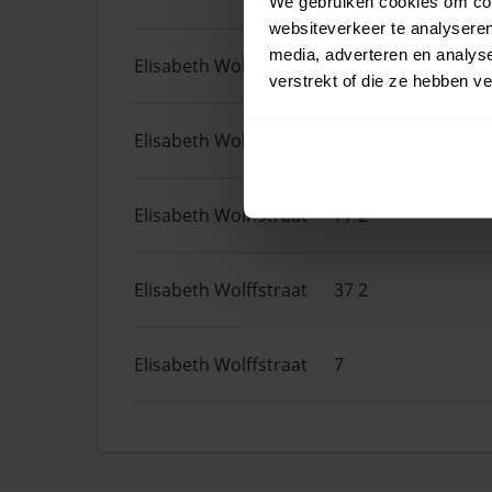
We gebruiken cookies om cont
websiteverkeer te analyseren
media, adverteren en analys
Elisabeth Wolffstraat
14 2
verstrekt of die ze hebben v
Elisabeth Wolffstraat
3 1
Elisabeth Wolffstraat
77 2
Elisabeth Wolffstraat
37 2
Elisabeth Wolffstraat
7