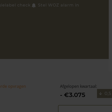
ielabel check
Stel WOZ alarm in
arde opvragen
Afgelopen kwartaal:
0,5
- €3.075