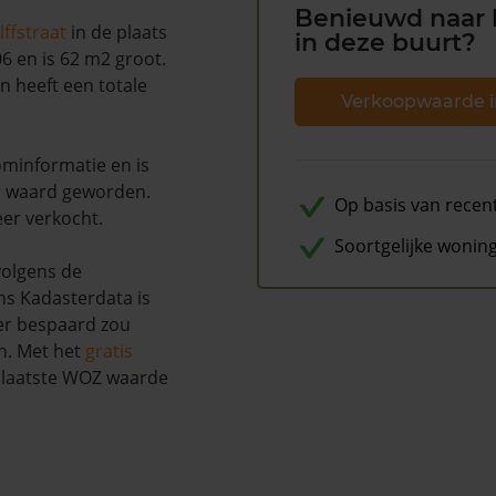
Benieuwd naar 
ffstraat
in de plaats
in deze buurt?
6 en is 62 m2 groot.
n heeft een totale
Verkoopwaarde i
minformatie en is
r waard geworden.
Op basis van recen
eer verkocht.
Soortgelijke wonin
volgens de
s Kadasterdata is
 er bespaard zou
n. Met het
gratis
w laatste WOZ waarde