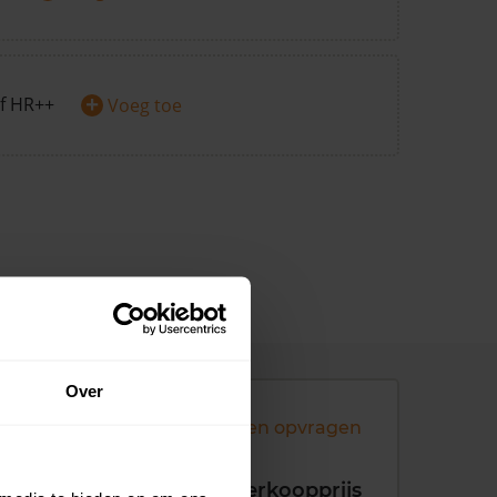
+
f HR++
Voeg toe
Over
Andere koopsommen opvragen
koopdatum
Verkoopprijs