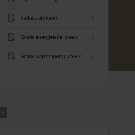
Kadastrale kaart
Gratis energielabel check
Gratis warmtepomp check
 %