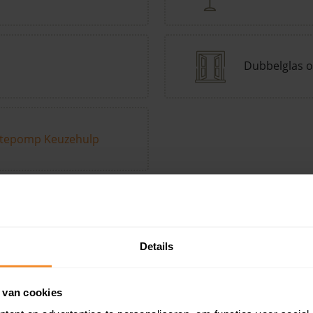
Dubbelglas o
tepomp Keuzehulp
Andere kenmerken toevoegen?
Voeg toe
Details
in de buurt
 van cookies
Woonoppervlak
Perceel
Ver