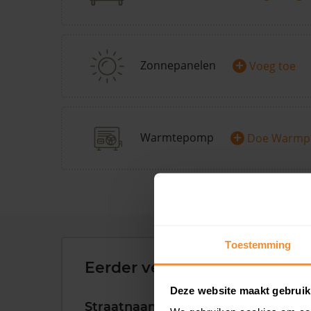
+
Zonnepanelen
Voeg toe
+
Warmtepomp
Doe Warmp
Toestemming
Eerder verkochte woningen 
Deze website maakt gebruik
Straatnaam
Huisnr.