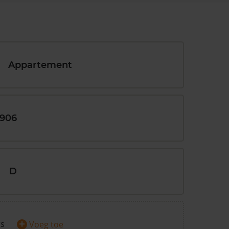
Appartement
1906
D
+
rs
Voeg toe