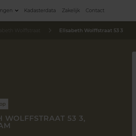
ingen
Kadasterdata
Zakelijk
Contact
sabeth Wolffstraat
Elisabeth Wolffstraat 53 3
oop
H WOLFFSTRAAT 53 3,
AM