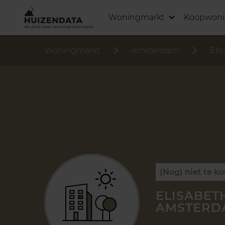
Woningmarkt
Koopwon
Woningmarkt
Amsterdam
Eli
(Nog) niet te k
ELISABET
AMSTERD