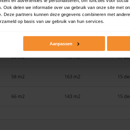
ent en advertenties te personaliseren, om functies voor social
. Ook delen we informatie over uw gebruik van onze site met on
e. Deze partners kunnen deze gegevens combineren met andere i
75 m2
138 m2
07 me
erzameld op basis van uw gebruik van hun services.
62 m2
94 m2
29 ja
Aanpassen
65 m2
158 m2
17 d
58 m2
163 m2
15 d
66 m2
143 m2
15 d