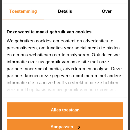
Inclusief 1 jaar gratis updates
Toestemming
Details
Over
Een overzicht van alle verkochte woningen (koopsom
en koopdatum) binnen een postcodegebied. Dit
inclusief een jaar lang gratis updates van nieuwe
Deze website maakt gebruik van cookies
koopsommen.
We gebruiken cookies om content en advertenties te
personaliseren, om functies voor social media te bieden
en om ons websiteverkeer te analyseren. Ook delen we
Bekijk product
informatie over uw gebruik van onze site met onze
partners voor social media, adverteren en analyse. Deze
Direct leverbaar
partners kunnen deze gegevens combineren met andere
informatie die u aan ze heeft verstrekt of die ze hebben
verzameld op basis van uw gebruik van hun services.
Kadastrale kaart pakket
Alles toestaan
Alleen globale ligging perceel
Een uitgebreid overzicht van het perceel en
omliggende percelen met de kadastrale erfgrenzen,
Aanpassen