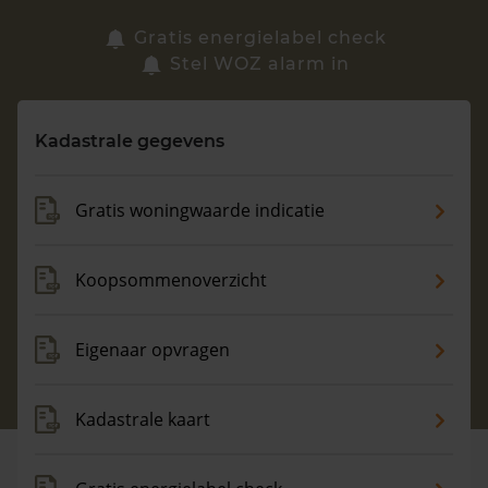
Zoek een woning
Gratis energielabel check
Stel WOZ alarm in
Vragen? Neem contact met ons op
Kadastrale gegevens
088 220 4200
Maandag t/m vrijdag - 08:00 -18:00
Gratis woningwaarde indicatie
Koopsommenoverzicht
Eigenaar opvragen
Kadastrale kaart