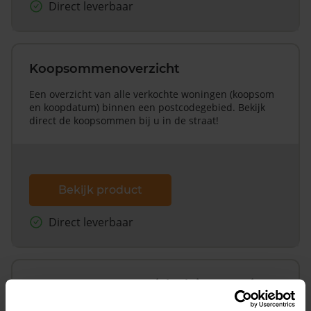
Direct leverbaar
Koopsommenoverzicht
Een overzicht van alle verkochte woningen (koopsom
en koopdatum) binnen een postcodegebied. Bekijk
direct de koopsommen bij u in de straat!
Bekijk product
Direct leverbaar
Koopsommenoverzicht (1 jaar gratis
updates)