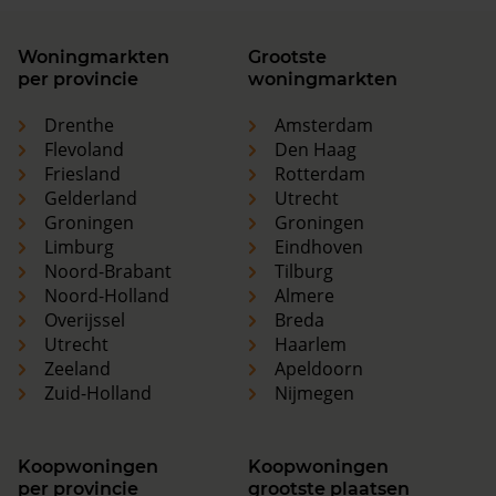
Woningmarkten
Grootste
per provincie
woningmarkten
Drenthe
Amsterdam
Flevoland
Den Haag
Friesland
Rotterdam
Gelderland
Utrecht
Groningen
Groningen
Limburg
Eindhoven
Noord-Brabant
Tilburg
Noord-Holland
Almere
Overijssel
Breda
Utrecht
Haarlem
Zeeland
Apeldoorn
Zuid-Holland
Nijmegen
Koopwoningen
Koopwoningen
per provincie
grootste plaatsen