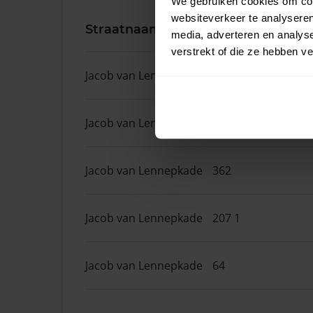
We gebruiken cookies om cont
websiteverkeer te analyseren
Straatnaam
Huisnr.
media, adverteren en analys
verstrekt of die ze hebben v
Jacob van Lennepkade
398
Jacob van Lennepkade
28
Jacob van Lennepkade
362
Jacob van Lennepkade
207 1
Jacob van Lennepkade
64