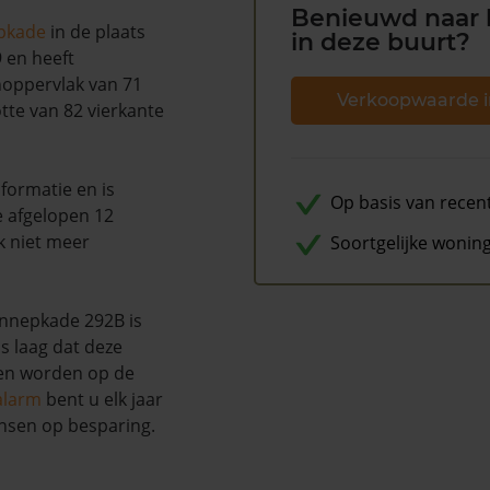
Benieuwd naar 
pkade
in de plaats
in deze buurt?
 en heeft
noppervlak van 71
Verkoopwaarde i
tte van 82 vierkante
formatie en is
Op basis van recen
e afgelopen 12
k niet meer
Soortgelijke wonin
nnepkade 292B is
s laag dat deze
nen worden op de
alarm
bent u elk jaar
nsen op besparing.