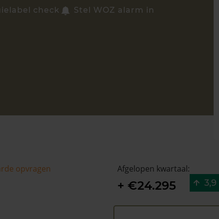
ielabel check
Stel WOZ alarm in
arde opvragen
Afgelopen kwartaal:
3,9
+ €24.295