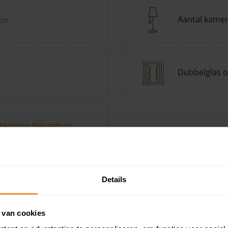
Aantal kame
toe
Dubbelglas o
tepomp Keuzehulp
Andere kenmerken toevoegen?
Voeg toe
Details
 van cookies
in de buurt