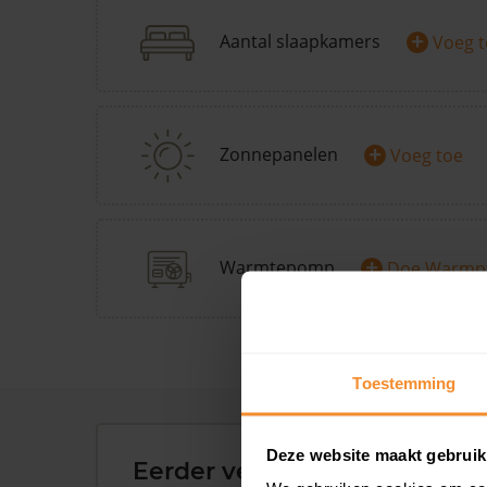
+
Aantal slaapkamers
Voeg 
+
Zonnepanelen
Voeg toe
+
Warmtepomp
Doe Warmp
Toestemming
Deze website maakt gebruik
Eerder verkochte woningen 