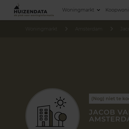
Woningmarkt
Koopwon
Woningmarkt
Amsterdam
Jac
(Nog) niet te k
JACOB VA
AMSTERD