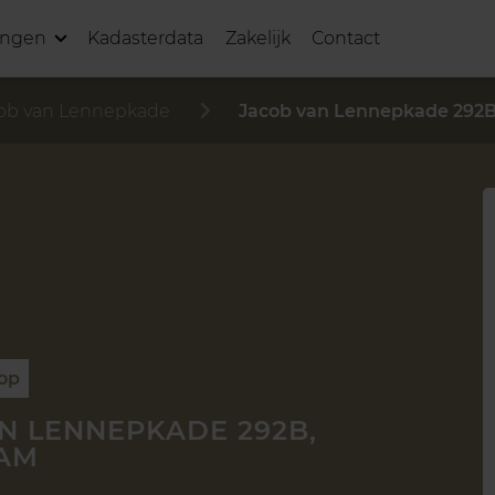
ingen
Kadasterdata
Zakelijk
Contact
ob van Lennepkade
Jacob van Lennepkade 292
oop
N LENNEPKADE 292B,
AM