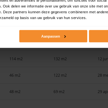
ent en advertenties te personaliseren, om functies voor social
. Ook delen we informatie over uw gebruik van onze site met on
Woonoppervlak
Perceel
Ver
e. Deze partners kunnen deze gegevens combineren met andere i
erzameld op basis van uw gebruik van hun services.
78 m2
106 m2
30 ju
Aanpassen
130 m2
124 m2
15 ju
114 m2
132 m2
12 ju
46 m2
122 m2
28 me
48 m2
69 m2
29 ap