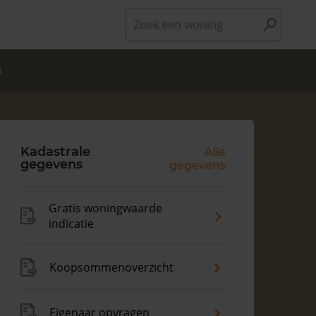
Zoek een woning
B
Kadastrale
Alle
gegevens
gegevens
Gratis woningwaarde
indicatie
Koopsommenoverzicht
Eigenaar opvragen