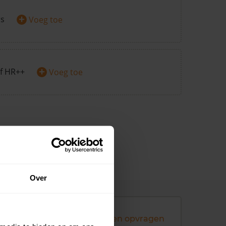
+
rs
Voeg toe
+
f HR++
Voeg toe
Over
Andere koopsommen opvragen